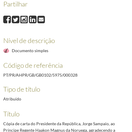
Partilhar
000328
Cópia de carta do Presidente da República, Jorge Sampaio, ao Prín
000329
Cópia de carta do Presidente da República, Jorge Sampaio, à Alta Co
000330
Cópia de carta do Presidente da República, Jorge Sampaio, ao Preside
000331
Cópia de carta do Presidente da República, Jorge Sampaio, ao Direto
000332
Cópia de carta do Presidente da República, Jorge Sampaio, á Diretora
Nível de descrição
000333
Cópia de carta do Presidente da República, Jorge Sampaio, ao Diretor
(...)
Documento simples
000430
Cópia de carta do Presidente da República, Jorge Sampaio, ao Emba
Código de referência
PT/PR/AHPR/GB/GB0102/5975/000328
Tipo de título
Atribuído
Título
Cópia de carta do Presidente da República, Jorge Sampaio, ao
Príncipe Regente Haakon Magnus da Noruega, agradecendo a