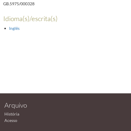
GB.5975/000328
Idioma(s)/escrita(s)
Inglês
Arquivo
História
Acesso