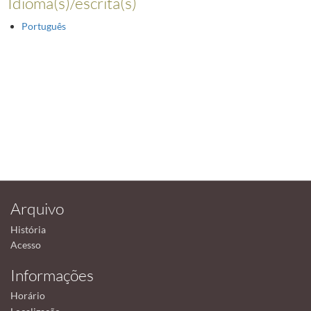
Idioma(s)/escrita(s)
Português
Arquivo
História
Acesso
Informações
Horário