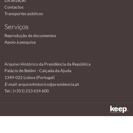
Localização
Contactos
Transportes públicos
Serviços
Reprodução de documentos
Apoio à pesquisa
Arquivo Histórico da Presidência da República
Palácio de Belém - Calçada da Ajuda
1349-022 Lisboa (Portugal)
E-mail:
arquivohistorico@presidencia.pt
Tel.: (+351) 213 614 600
Este sítio utiliza cookies para tornar a sua utilização mais agradável.
Ao continuar a utilizá-lo reconhece e aceita a nossa
política de cookies