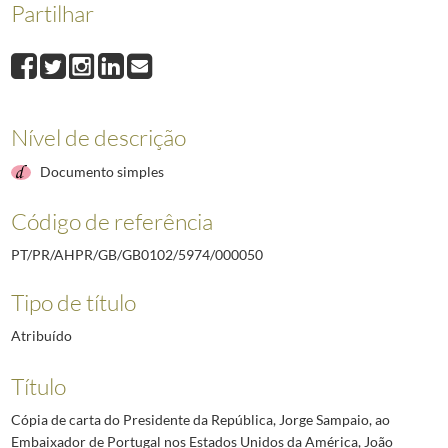
Partilhar
000050
Cópia de carta do Presidente da República, Jorge Sampaio, ao Emb
000051
Cópia de carta do Presidente da República, Jorge Sampaio, ao Secre
000052
Cópia de carta do Presidente da República, Jorge Sampaio, ao Presid
000053
Cópia de carta do Presidente da República, Jorge Sampaio, ao Presid
000054
Cópia de carta do Presidente da República, Jorge Sampaio, ao Grão 
Nível de descrição
000055
Cópia de carta do Presidente da República, Jorge Sampaio, à Secretá
(...)
Documento simples
000292
Cópia de carta do Presidente da República, Jorge Sampaio, à Govern
Código de referência
PT/PR/AHPR/GB/GB0102/5974/000050
Tipo de título
Atribuído
Título
Cópia de carta do Presidente da República, Jorge Sampaio, ao
Embaixador de Portugal nos Estados Unidos da América, João