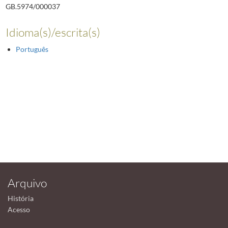
GB.5974/000037
Idioma(s)/escrita(s)
Português
Arquivo
História
Acesso