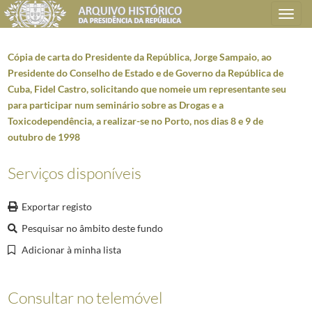
Toggle
navigation
Cópia de carta do Presidente da República, Jorge Sampaio, ao
Presidente do Conselho de Estado e de Governo da República de
Cuba, Fidel Castro, solicitando que nomeie um representante seu
Plano de classificação
para participar num seminário sobre as Drogas e a
Toxicodependência, a realizar-se no Porto, nos dias 8 e 9 de
AHPR
Presidência da República
1906/2008-05-09
outubro de 1998
GB
Gabinete do Presidente da República
1912/2008-10-08
GB0102
Correspondência expedida/recebida
1918-10-02/1999
Serviços disponíveis
5973
Cartas assinadas pelo Presidente da República, Jorge Sampaio
1996-05-2
000030
Cópia de carta do Presidente da República, Jorge Sampaio, ao Presid
Exportar registo
(...)
Pesquisar no âmbito deste fundo
000155
Cópia de carta do Presidente da República, Jorge Sampaio, ao Preside
000156
Cópia de carta do Presidente da República, Jorge Sampaio, ao Preside
Adicionar à minha lista
000157
Cópia de carta do Presidente da República, Jorge Sampaio, ao Preside
000158
Cópia de carta do Presidente da República, Jorge Sampaio, ao Presid
Consultar no telemóvel
000159
Cópia de carta do Presidente da República, Jorge Sampaio, ao Presid