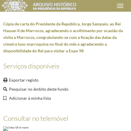
Toggle
navigation
Cópia de carta do Presidente da República, Jorge Sampaio, ao Rei
Hassan II de Marrocos, agradecendo o acolhimento por ocasião da
visita a Marrocos, congratulando-se com a fixação das datas da
Plano de classificação
cimeira luso-marroquina no final do mês e agradecendo a
disponibilidade do Rei para visitar a Expo 98
AHPR
Presidência da República
1906/2008-05-09
GB
Gabinete do Presidente da República
1912/2008-10-08
Serviços disponíveis
GB0102
Correspondência expedida/recebida
1918-10-02/1999
5973
Cartas assinadas pelo Presidente da República, Jorge Sampaio
1996-05-2
Exportar registo
000030
Cópia de carta do Presidente da República, Jorge Sampaio, ao Presid
Pesquisar no âmbito deste fundo
(...)
000087
Cópia de carta do Presidente da República, Jorge Sampaio, ao Emba
Adicionar à minha lista
000088
Cópia de carta do Presidente da República, Jorge Sampaio, à Presid
000089
Cópia de carta do Presidente da República, Jorge Sampaio, ao Preside
Consultar no telemóvel
000090
Cópia de carta do Presidente da República, Jorge Sampaio, ao Preside
000093
Cópia de carta do Presidente da República, Jorge Sampaio, ao Presi