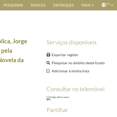
PESQUISAR
ÍNDICES
DESTAQUES
MAIS
PT
ica, Jorge
Serviços disponíveis
 pela
Exportar registo
Novela da
Pesquisar no âmbito deste fundo
Adicionar à minha lista
la elevação a Cardeal
2001-01-22/2001-01-22
Consultar no telemóvel
-04-18
-05-03
Partilhar