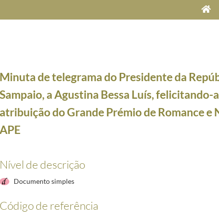
Minuta de telegrama do Presidente da Repúbl
Sampaio, a Agustina Bessa Luís, felicitando-a
atribuição do Grande Prémio de Romance e 
APE
blica, Jorge Sampaio
1998/2004
Perfeito da Congregação para a Causa dos Santos, Dom José Saraiva Martins, felicitando-o pe
Nível de descrição
ria Velho da Costa, felicitando-a pela atribuição de prémio
2002-04-16/2002-04-16
mbaixador Marcelo Matias, felicitando-o pela atribuição do Prémio D. Dinis
2002-04-18/2002
Documento simples
ia Correia, felicitando-a pela atribuição do Prémio D. Dinis
2002-04-18/2002-04-18
ísa Dacosta, felicitando-a pela atribuição do Prémio "Uma Vida, uma Obra"
2002-05-03/2002
Código de referência
aria Velho da Costa, felicitando-a pela atribuição do Prémio Camões
2002-05-10/2002-05-10