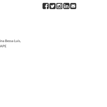
 APE
2002-05-21/2002-05-21
-21
002-06-21
4/2002-06-24
ira Dias, felicitando-o pela conquista do título de Campeão da Europa de Atletismo para Def
2002-07-19
na Bessa Luís,
a APE