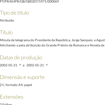
PT/PR/AHPR/GB/GB0207/5971/000069
Agustina Bessa Luís, felicitando-a pela atribuição do Grande Prémio de Romance e Novela da
istovão de Aguiar, felicitando-o pela atribuição do Prémio Miguel Torga
2002-06-21/2002-06
Tipo de título
rquiteto Manuel Tainha , felicitando-o pela atribuição do Prémio Jean Tschumi
2002-06-21/2
ria João Pires , felicitando-a pela atribuição do Prémio de Música 2002 da Unesco
2002-06-2
Atribuído
residente da Associação Nacional de Desporto para a Deficiência Mental, Mário Augusto Olive
Título
Jornalista António Valdemar, felicitando-o pela homenagem que lhe foi prestada
2002-07-19/
Minuta de telegrama do Presidente da República, Jorge Sampaio, a Agusti
varo Lapa, felicitando-o pela atribuição do Prémio EDP
2004-12-22/2004-12-22
felicitando-a pela atribuição do Grande Prémio de Romance e Novela d
Datas de produção
2002-05-21
a
2002-05-21
Dimensão e suporte
2 f.; formato A4; papel
Extensões
2 Folhas