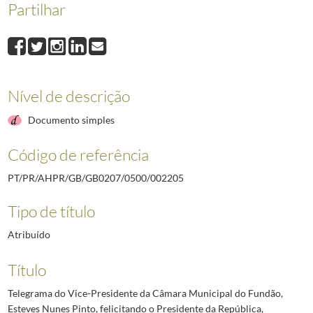
Partilhar
002205
Telegrama do Vice-Presidente da Câmara Municipal do Fundão, Esteve
002206
Telegrama da Câmara Municipal de Santa Cruz, na Madeira, felicitand
002207
Telegrama da Câmara Municipal de Portimão, Rogério dos Reis Alvo, f
002208
Telegrama do Presidente da Câmara Municipal de Miranda do Douro fe
002209
Telegrama do Presidente da Câmara Municipal do Sabugal, José Diaman
Nível de descrição
002210
Telegrama do Presidente da Comissão Concelhia da União Nacional de
(...)
Documento simples
002637
Telegrama do Presidente do Conselho, Marcelo Caetano, ao Presidente 
Código de referência
PT/PR/AHPR/GB/GB0207/0500/002205
Tipo de título
Atribuído
Título
Telegrama do Vice-Presidente da Câmara Municipal do Fundão,
Esteves Nunes Pinto, felicitando o Presidente da República,