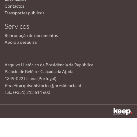
Contactos
Transportes públicos
Serviços
Reprodução de documentos
Apoio à pesquisa
Arquivo Histórico da Presidência da República
Palácio de Belém - Calçada da Ajuda
1349-022 Lisboa (Portugal)
E-mail:
arquivohistorico@presidencia.pt
Tel.: (+351) 213 614 600
Este sítio utiliza cookies para tornar a sua utilização mais agradável.
Ao continuar a utilizá-lo reconhece e aceita a nossa
política de cookies