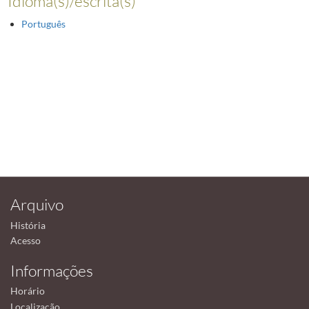
Idioma(s)/escrita(s)
Português
Arquivo
História
Acesso
Informações
Horário
Localização