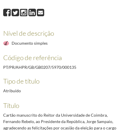
000135
Cartão manuscrito do Reitor da Universidade de Coimbra, Fernando R
000136
Minuta de telegrama do Presidente da República, Jorge Sampaio, ao 
000137
Carta manuscrita do Bispo de Setúbal, D. Gilbeto Délio Gonçalves do
000138
Minuta de telegrama do Presidente da República, Jorge Sampaio e Ma
Nível de descrição
000139
Minuta de telegrama do Presidente da República, Jorge Sampaio a An
000140
Cartão manuscrito do Presidente do Conselho de Administração da Fu
Documento simples
(...)
000164
Cartão manuscrito de Luiz Gaspar da Silva ao Presidente da Repúblic
Código de referência
PT/PR/AHPR/GB/GB0207/5970/000135
Tipo de título
Atribuído
Título
Cartão manuscrito do Reitor da Universidade de Coimbra,
Fernando Rebelo, ao Presidente da República, Jorge Sampaio,
agradecendo as felicitações por ocasião da eleição para o cargo