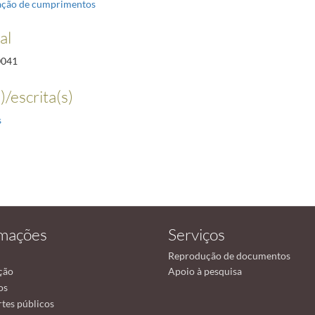
ação de cumprimentos
al
0041
)/escrita(s)
s
rmações
Serviços
Reprodução de documentos
ção
Apoio à pesquisa
os
tes públicos