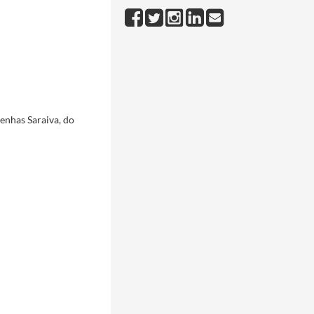
tribuição do Prémio Seiva
1996-11-14/1996-11-14
11-14/1996-11-14
96-11-14
telo Branco
1996-11-14/1996-11-14
ação Toledo à Câmara Municipal
1996-11-14/1996-11-14
enhas Saraiva, do