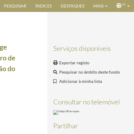
PESQUISAR
ÍNDICES
DESTAQUES
MAIS
PT
rge
Serviços disponíveis
ro de
Exportar registo
ção do
Pesquisar no âmbito deste fundo
Adicionar à minha lista
por ocasião de tentativa de golpe de Estado naquele país
1996-04-24/1996-04-24
 de Mello Breyner, em Bordéus
1996-10-18/1996-10-18
Consultar no telemóvel
iversidade de Paris_Vincennes-St. Denis
1996-10-21/1996-10-21
96-10-22/1997-02-12
guesa de Escritores
1996-11-06/1996-11-06
Partilhar
E
1996-11-14/1996-11-14