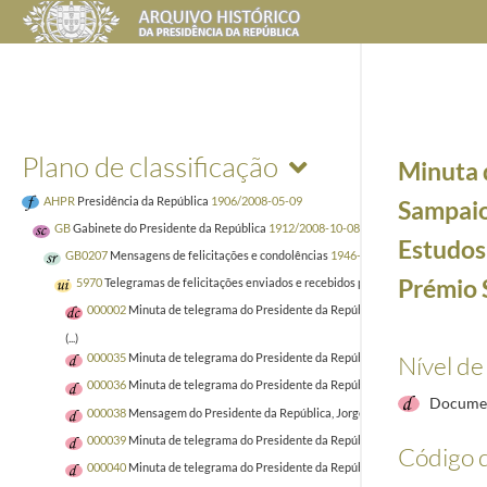
Plano de classificação
Minuta 
AHPR
Presidência da República
1906/2008-05-09
Sampaio
GB
Gabinete do Presidente da República
1912/2008-10-08
Estudos 
GB0207
Mensagens de felicitações e condolências
1946-01-02/2005-04-02
Prémio 
5970
Telegramas de felicitações enviados e recebidos pelo Presidente da Repú
000002
Minuta de telegrama do Presidente da República, Jorge Sampaio, ao 
(...)
Nível de
000035
Minuta de telegrama do Presidente da República, Jorge Sampaio, à c
000036
Minuta de telegrama do Presidente da República, Jorge Sampaio, a Em
Documen
000038
Mensagem do Presidente da República, Jorge Sampaio, à Associação 
000039
Minuta de telegrama do Presidente da República, Jorge Sampaio, a Eg
Código d
000040
Minuta de telegrama do Presidente da República, Jorge Sampaio, a Ví