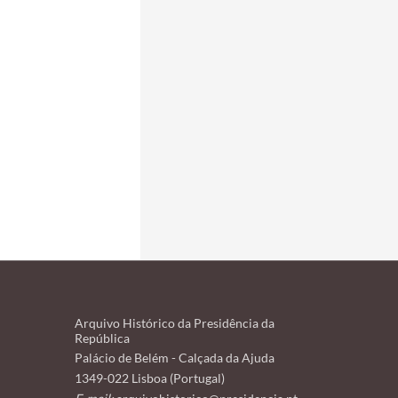
Arquivo Histórico da Presidência da
República
Palácio de Belém - Calçada da Ajuda
1349-022 Lisboa (Portugal)