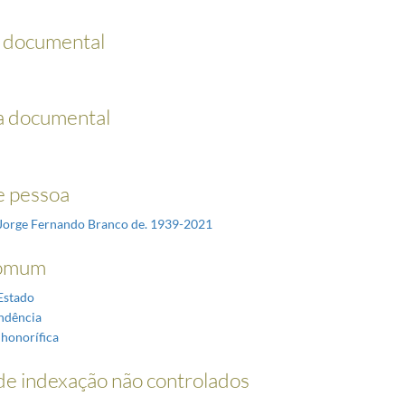
o documental
a documental
 pessoa
Jorge Fernando Branco de. 1939-2021
omum
Estado
ndência
 honorífica
e indexação não controlados