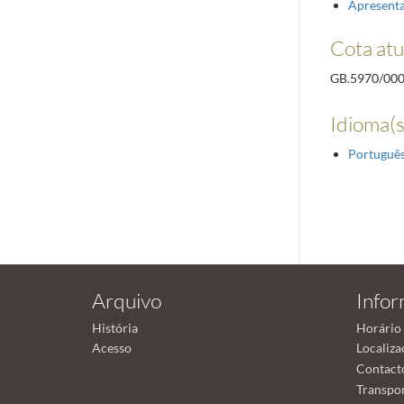
Apresent
Cota atu
GB.5970/00
Idioma(s
Portuguê
Arquivo
Info
História
Horário
Acesso
Localiza
Contact
Transpor