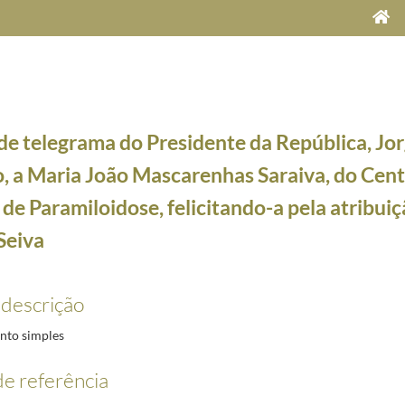
de telegrama do Presidente da República, Jo
, a Maria João Mascarenhas Saraiva, do Cent
de Paramiloidose, felicitando-a pela atribui
Seiva
blica, Jorge Sampaio
1996-04-24/2000-05-31
Presidente da República do Paraguai, Juan Carlos Wasmosy Monti, transmitindo solidariedade 
 descrição
riadora do Carrefour des Littératures, Sylviane Sambor, associando-se à homenagem a Sophia
anuel Nunes, felicitando-o pela outorga do título de doutor honoris causa, concedido pela Un
to simples
de Municípios do Distrito de Beja, por ocasião de homenagem a Urbano Tavares Rodrigues
19
ito Gonçalves, felicitando-o pela atribuição do Grande Prémio de Poesia da Associação Portu
e referência
tor Manuel de Aguiar e Silva, felicitando-o pela atribuição do Grande Prémio de Ensaio da AP