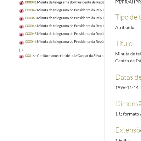
PT/PR/AHPR
000041
Minuta de telegrama do Presidente da República, Jorge Sampaio, a M
000042
Minuta de telegrama do Presidente da República, Jorge Sampaio, a Man
Tipo de t
000043
Minuta de telegrama do Presidente da República, Jorge Sampaio, ao p
000044
Minuta de telegrama do Presidente da República, Jorge Sampaio, a Ma
Atribuído
000045
Minuta de telegrama do Presidente da República, Jorge Sampaio, a M
Título
000046
Minuta de telegrama do Presidente da República, Jorge Sampaio, ao
(...)
Minuta de te
000164
Cartão manuscrito de Luiz Gaspar da Silva ao Presidente da Repúblic
Centro de Est
Datas d
1996-11-14
Dimensã
1 f.; formato
Extensõ
1 Folha