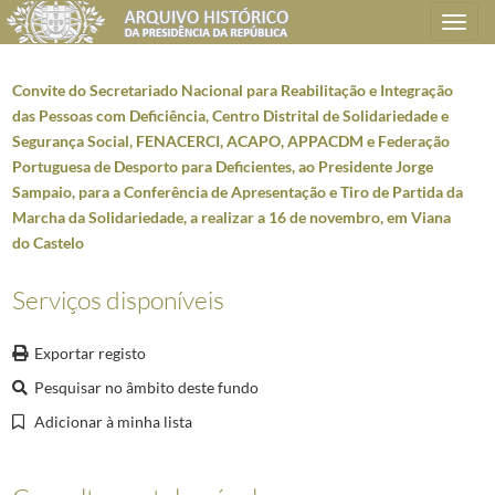
Toggle
navigation
Convite do Secretariado Nacional para Reabilitação e Integração
das Pessoas com Deficiência, Centro Distrital de Solidariedade e
Segurança Social, FENACERCI, ACAPO, APPACDM e Federação
Plano de classificação
Portuguesa de Desporto para Deficientes, ao Presidente Jorge
Sampaio, para a Conferência de Apresentação e Tiro de Partida da
AHPR
Presidência da República
1906/2008-05-09
Marcha da Solidariedade, a realizar a 16 de novembro, em Viana
GB
Gabinete do Presidente da República
1912/2008-10-08
do Castelo
GB0206
Discursos, declarações, entrevistas, artigos e mensagens
1938-11-29/20
5969
Mensagens do Presidente da República, Jorge Sampaio, entre 2001 e 200
Serviços disponíveis
000001
Mensagem do Presidente da República, Jorge Sampaio, para o II Congr
000002
Mensagem do Presidente da República, Jorge Sampaio, à Associação d
Exportar registo
000006
Nota de abertura do Presidente da República, Jorge Sampaio, para 
Pesquisar no âmbito deste fundo
000007
Mensagem do Presidente da República, Jorge Sampaio, para candidat
Adicionar à minha lista
000008
Intervenção do Presidente da República, Jorge Sampaio, no Congresso
000009
Convite do Secretariado Nacional para Reabilitação e Integração d
000011
Mensagem do Presidente da República, Jorge Sampaio, por ocasião d