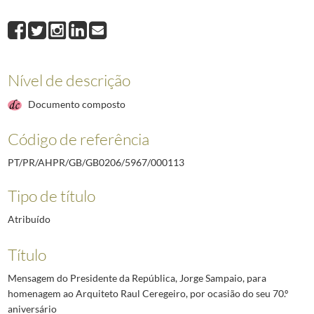
000113
Mensagem do Presidente da República, Jorge Sampaio, para homenage
000114
Mensagem do Presidente da República, Jorge Sampaio, por ocasião d
000003
Texto do Presidente da República, Jorge Sampaio, para o "Livro de pr
000004
Texto do Presidente da República, Jorge Sampaio, para catálogo da e
Nível de descrição
000005
Mensagem do Presidente da República, Jorge Sampaio, para por ocas
000006
Mensagem do Presidente da República, Jorge Sampaio, para por ocasiã
Documento composto
(...)
000124
Mensagem do Presidente da República, Jorge Sampaio, por ocasião d
Código de referência
PT/PR/AHPR/GB/GB0206/5967/000113
Tipo de título
Atribuído
Título
Mensagem do Presidente da República, Jorge Sampaio, para
homenagem ao Arquiteto Raul Ceregeiro, por ocasião do seu 70.º
aniversário