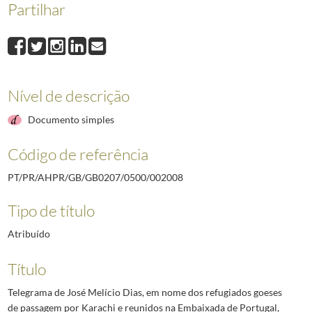
Partilhar
002008
Telegrama de José Melício Dias, em nome dos refugiados goeses de 
002009
Ofício do Presidente do Liceu Literário Português, Evaristo Alves, 
002010
Ofício do Chefe do Gabinete do Ministro do Ultramar, Nuno Matias F
002011
Telegrama do Encarregado da Secção Consular da Embaixada de Portug
002012
Minuta do ofício de resposta do Secretário da Presidência da Repúbl
Nível de descrição
002013
Telegrama do Presidente da Junta de Freguesia de Camarate cumprime
(...)
Documento simples
002637
Telegrama do Presidente do Conselho, Marcelo Caetano, ao Presidente 
Código de referência
PT/PR/AHPR/GB/GB0207/0500/002008
Tipo de título
Atribuído
Título
Telegrama de José Melício Dias, em nome dos refugiados goeses
de passagem por Karachi e reunidos na Embaixada de Portugal,