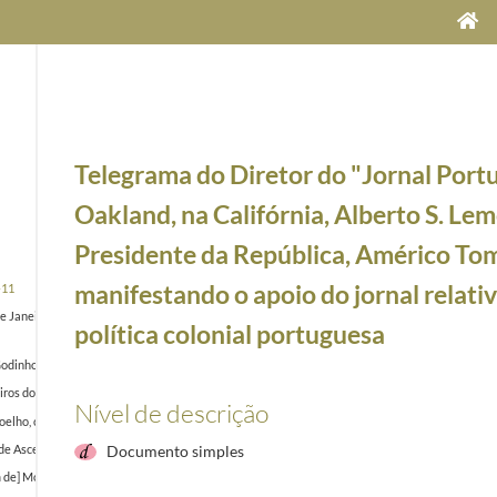
Telegrama do Diretor do "Jornal Portu
Oakland, na Califórnia, Alberto S. Lem
Presidente da República, Américo To
manifestando o apoio do jornal relat
-11
 Janeiro, Alfredo Nunes, ao Presidente da República, Américo Tomás, felicitando-o pela sua el
política colonial portuguesa
odinho, cumprimentando o Presidente da República, Américo Tomás, por ocasião da passagem 
ros do Distrito de Lisboa, Dias Fidalgo, cumprimentando o Presidente da República, Américo 
Nível de descrição
 Coelho, cumprimentando o Presidente da República, Américo Tomás, por ocasião da passagem d
de Ascensão Azevedo], cumprimentando o Presidente da República, Américo Tomás, por ocasiã
Documento simples
e] Moura Relvas, ao Presidente da República, Américo Tomás, por ocasião da passagem do seg