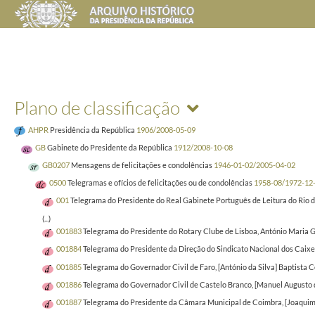
Plano de classificação
AHPR
Presidência da República
1906/2008-05-09
GB
Gabinete do Presidente da República
1912/2008-10-08
GB0207
Mensagens de felicitações e condolências
1946-01-02/2005-04-02
0500
Telegramas e ofícios de felicitações ou de condolências
1958-08/1972-12
001
Telegrama do Presidente do Real Gabinete Português de Leitura do Rio de
(...)
001883
Telegrama do Presidente do Rotary Clube de Lisboa, António Maria G
001884
Telegrama do Presidente da Direção do Sindicato Nacional dos Caixei
001885
Telegrama do Governador Civil de Faro, [António da Silva] Baptista
001886
Telegrama do Governador Civil de Castelo Branco, [Manuel Augusto 
001887
Telegrama do Presidente da Câmara Municipal de Coimbra, [Joaquim d