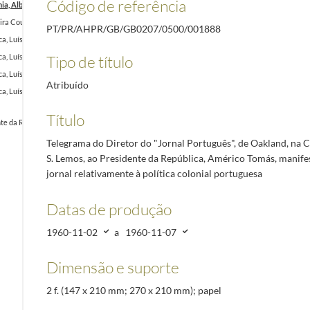
Código de referência
ia, Alberto S. Lemos, ao Presidente da República, Américo Tomás, manifestando o apoio do jo
reira Coutinho, ao Presidente da Direção do Sindicato Nacional dos Capitães, Oficiais Náuti
PT/PR/AHPR/GB/GB0207/0500/001888
ica, Luís Pereira Coutinho, aos antigos alunos do Liceu Sá de Miranda, em nome do President
Tipo de título
lica, Luís Pereira Coutinho, ao Presidente da Direção do Futebol Clube do Porto, em nome do
lica, Luís Pereira Coutinho, ao Governador da Província de Macau, Jaime Silvério Marques, e
Atribuído
lica, Luís Pereira Coutinho, ao Presidente da Junta de Freguesia de Loriga, em nome do Pres
Título
da República, Américo Tomás, por ocasião do final da visita às capitais das províncias ultra
Telegrama do Diretor do "Jornal Português", de Oakland, na C
S. Lemos, ao Presidente da República, Américo Tomás, manife
jornal relativamente à política colonial portuguesa
Datas de produção
1960-11-02
a
1960-11-07
Dimensão e suporte
2 f. (147 x 210 mm; 270 x 210 mm); papel