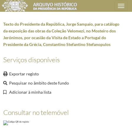
Toggle
navigation
Texto do Presidente da República, Jorge Sampaio, para catálogo
da exposição das obras da Coleção Velomezi, no Mosteiro dos
Jerónimos, por ocasião da Visita de Estado a Portugal do
Plano de classificação
Presidente da Grécia, Constantino Stefantino Stefanopulos
AHPR
Presidência da República
1906/2008-05-09
Serviços disponíveis
GB
Gabinete do Presidente da República
1912/2008-10-08
GB0206
Discursos, declarações, entrevistas, artigos e mensagens
1938-11-29/20
Exportar registo
5967
Mensagens do Presidente da República, Jorge Sampaio, entre 1999 e 200
Pesquisar no âmbito deste fundo
000001
Texto do Presidente da República, Jorge Sampaio, para o prefácio do l
Adicionar à minha lista
(...)
000109
Telegrama do Presidente da República, Jorge Sampaio, ao Presiden
000110
Mensagem do Presidente da República, Jorge Sampaio, por ocasião de
Consultar no telemóvel
000113
Mensagem do Presidente da República, Jorge Sampaio, para homenagem
000114
Mensagem do Presidente da República, Jorge Sampaio, por ocasião d
000003
Texto do Presidente da República, Jorge Sampaio, para o "Livro de pr