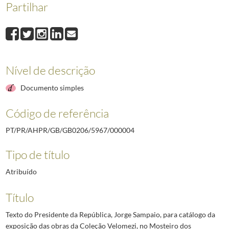
Partilhar
000004
Texto do Presidente da República, Jorge Sampaio, para catálogo da 
000005
Mensagem do Presidente da República, Jorge Sampaio, para por ocas
000006
Mensagem do Presidente da República, Jorge Sampaio, para por ocasiã
000007
Mensagem do Presidente da República, Jorge Sampaio, na sequência 
000008
Mensagem do Presidente da República, Jorge Sampaio, para a "Quinze
Nível de descrição
000010
Mensagem do Presidente da República, Jorge Sampaio, aos participa
(...)
Documento simples
000124
Mensagem do Presidente da República, Jorge Sampaio, por ocasião d
Código de referência
PT/PR/AHPR/GB/GB0206/5967/000004
Tipo de título
Atribuído
Título
Texto do Presidente da República, Jorge Sampaio, para catálogo da
exposição das obras da Coleção Velomezi, no Mosteiro dos