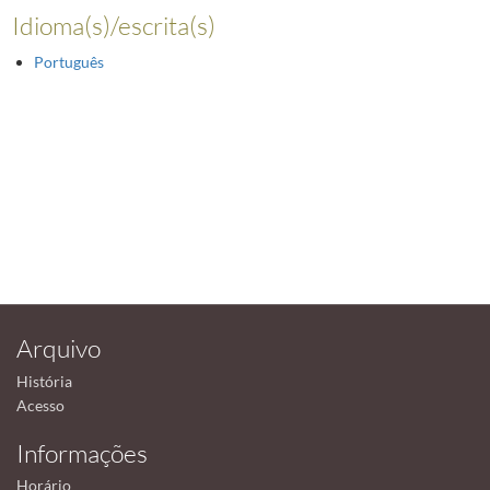
Idioma(s)/escrita(s)
Português
Arquivo
História
Acesso
Informações
Horário