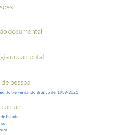
sões
ção documental
ogia documental
de pessoa
io, Jorge Fernando Branco de. 1939-2021
 comum
 de Estado
rso
tura