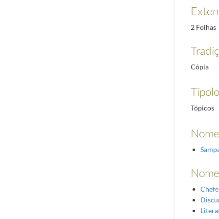
Exten
2 Folhas
Tradi
Cópia
Tipol
Tópicos
Nome 
Sampa
Nome
Chefe
Discu
Litera