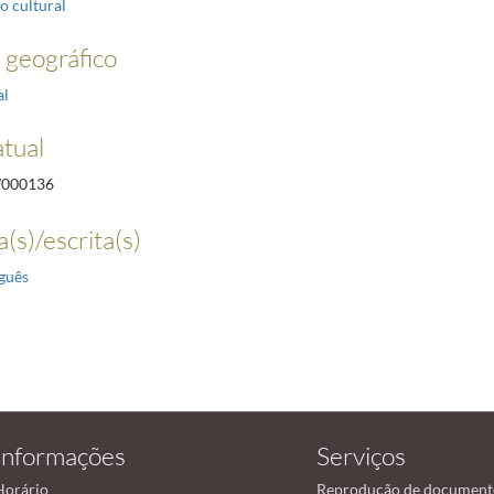
o cultural
geográfico
al
atual
/000136
(s)/escrita(s)
guês
Informações
Serviços
Horário
Reprodução de document