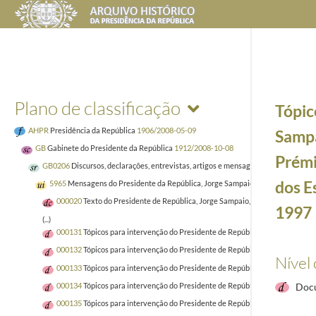
Plano de classificação
Tópic
AHPR
Presidência da República
1906/2008-05-09
Sampa
GB
Gabinete do Presidente da República
1912/2008-10-08
Prémi
GB0206
Discursos, declarações, entrevistas, artigos e mensagens
1938-11-29/20
dos Es
5965
Mensagens do Presidente da República, Jorge Sampaio, entre 1996 e 199
000020
Texto do Presidente de República, Jorge Sampaio, para a edição críti
1997
(...)
000131
Tópicos para intervenção do Presidente de República, Jorge Sampaio,
000132
Tópicos para intervenção do Presidente de República, Jorge Sampaio,
Nível
000133
Tópicos para intervenção do Presidente de República, Jorge Sampaio
000134
Tópicos para intervenção do Presidente de República, Jorge Sampaio, 
Docu
000135
Tópicos para intervenção do Presidente de República, Jorge Sampaio,