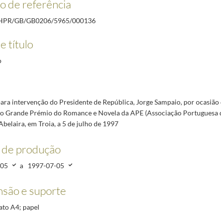
o de referência
, por ocasião da cerimónia de entrega do Grande Prémio do Romance e Novela da APE (Associa
por ocasião da visita aos estabelecimentos prisionais do Porto e Santa Cruz do Bispo, a 6 de 
HPR/GB/GB0206/5965/000136
 por ocasião da sessão solene nos Paços do concelho da Moita, a 11 de maio de 1997
1997-05-
e título
traços de personalidade e de formação
1998/1998
ducação para a Cidadania"
1999-04-06/1999-04-06
o
ancisco Rebello para o Jornal de Letras
1999-08-31/1999-08-31
ara intervenção do Presidente de República, Jorge Sampaio, por ocasião
do Grande Prémio do Romance e Novela da APE (Associação Portuguesa do
belaira, em Troia, a 5 de julho de 1997
 de produção
-05
a
1997-07-05
são e suporte
mato A4; papel