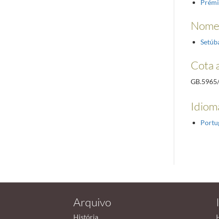
Prémi
Nome 
Setúb
Cota 
GB.5965
Idioma
Portu
Arquivo
História