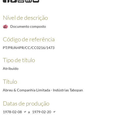
1474
"Sindicato dos Trabalhadores Consulares e das Missões Diplomáticas da 
1475
Leonel Andrade Lda. - Companhia de Seguros
1978-01-11/1978-12-05
1476
"Sindicato dos Trabalhadores de Serviços de Portaria, Vigilância, Limpeza
Nível de descrição
1477
"Projecto de lei nº 230/I"
1979-05-21/1979-07-30
Documento composto
1478
"Sindicato dos Trabalhadores Têxteis"
1976-10-19/1979-02-21
(...)
Código de referência
4688
Contestação aos projetos de Decreto-lei que constam do Boletim do Trabal
PT/PR/AHPR/CC/CC0216/1473
Tipo de título
Atribuído
Título
Abreu & Companhia Limitada - Indústrias Tabopan
Datas de produção
1978-02-08
a
1979-02-20