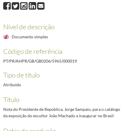
000019
Nota do Presidente de República, Jorge Sampaio, para o catálogo da
000021
Mensagem do Presidente da República, Jorge Sampaio, ao Lisbon Sport
000022
Texto do Presidente de República, Jorge Sampaio, para o catálogo da
000024
Mensagem do Presidente da República, Jorge Sampaio, à Associação do
Nível de descrição
000025
Mensagem do Presidente da República, Jorge Sampaio, à Academia d
Documento simples
000026
Texto do Presidente de República, Jorge Sampaio, para o catálogo da
(...)
Código de referência
000143
Depoimento do Presidente de República, Jorge Sampaio, sobre Luís Fr
PT/PR/AHPR/GB/GB0206/5965/000019
Tipo de título
Atribuído
Título
Nota do Presidente de República, Jorge Sampaio, para o catálogo
da exposição do escultor João Machado a inaugurar no Brasil
Datas de produção