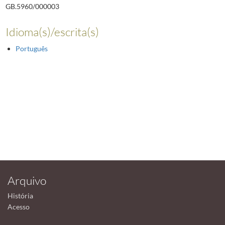
GB.5960/000003
Idioma(s)/escrita(s)
Português
Arquivo
História
Acesso