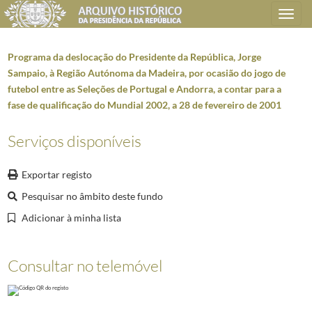
Toggle
navigation
Programa da deslocação do Presidente da República, Jorge
Sampaio, à Região Autónoma da Madeira, por ocasião do jogo de
futebol entre as Seleções de Portugal e Andorra, a contar para a
Plano de classificação
fase de qualificação do Mundial 2002, a 28 de fevereiro de 2001
AHPR
Presidência da República
1906/2008-05-09
Serviços disponíveis
GB
Gabinete do Presidente da República
1912/2008-10-08
GB0202
Deslocações oficiais do Presidente da República
1928-05-28/2008-10-0
Exportar registo
GB020202
Visitas em território nacional
1928-05-28/2006-03-08
Pesquisar no âmbito deste fundo
5960
Programas de deslocações 2001
2001-02-15/2001-12-03
000001
Programa e comitiva da deslocação do Presidente da República, Jorg
Adicionar à minha lista
000002
Programa e comitiva da deslocação do Presidente da República, Jorg
000003
Programa da deslocação do Presidente da República, Jorge Sampaio
Consultar no telemóvel
000004
Programa e comitiva da deslocação do Presidente da República, Jorg
000005
Programa e comitiva da visita do Presidente da República, Jorge 
000006
Programa e comitiva da deslocação do Presidente da República, Jorg