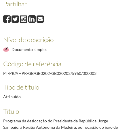
Partilhar
000007
Programa e comitiva da deslocação do Presidente da República, Jor
000008
Programa e comitiva da deslocação do Presidente da República, Jorg
000009
Programa da deslocação do Presidente da República, Jorge Sampaio,
000010
Programa e comitiva da deslocação do Presidente da República, Jo
000011
Programa da deslocação do Presidente da República, Jorge Sampaio,
Nível de descrição
(...)
000022
Lista das deslocações do Presidente da República, Jorge Sampaio, 
Documento simples
Código de referência
PT/PR/AHPR/GB/GB0202-GB020202/5960/000003
Tipo de título
Atribuído
Título
Programa da deslocação do Presidente da República, Jorge
Sampaio, à Região Autónoma da Madeira, por ocasião do jogo de