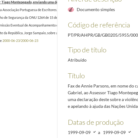
r Tiago Montepegado, enviando uma declaração deste sobre a violência em Timor-Leste e ap
Documento simples
 Associação Portuguesa de Escritores, Luís Francisco Rebello - Presidente da Sociedade Portu
elho de Segurança da ONU 1264 de 15 de setembro de 1999
1999-06-15/1999-09-15
Código de referência
omissão Eventual de Acompanhamento da situação em Timor-Leste, assinado pelo Presidente, 
 da República, Jorge Sampaio, sobre a situação em Timor-leste e presença da UNTAET, e pedi
PT/PR/AHPR/GB/GB0205/5955/000
te
2000-06-23/2000-06-23
Tipo de título
Atribuído
Título
Fax de Annie Parsons, em nome do c
Gabriel, ao Assessor Tiago Montepe
uma declaração deste sobre a violên
e apelando à ajuda das Nações Unida
Datas de produção
1999-09-09
a
1999-09-09