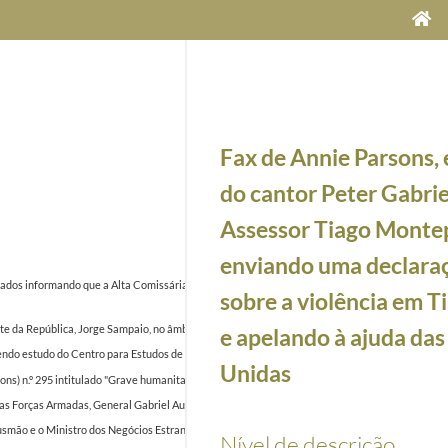
Fax de Annie Parsons,
do cantor Peter Gabrie
Assessor Tiago Monte
enviando uma declara
dos informando que a Alta Comissária, Madame Ogata, exprimiu extrema inquietude para com o
sobre a violência em T
da República, Jorge Sampaio, no âmbito da realização da "Conferência de Lisboa" sobre Timor
e apelando à ajuda da
o estudo do Centro para Estudos de Defesa do King's College em Londres, intirulado "Indepen
Unidas
ns) n.º 295 intitulado "Grave humanitarian and food crisis dveloping in East Timor"
1999-09-1
orças Armadas, General Gabriel Augusto do Espírito Santo, intitulado "Situação em Timor-Les
mão e o Ministro dos Negócios Estrangeiros da Austrália, Alexander Downer, em Jacarta, Sale
Nível de descrição