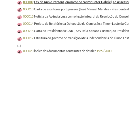
000009
Fax de Annie Parsons, em nome do cantor Peter Gabriel, ao Assesso
000010
Carta de escritores portugueses (José Manuel Mendes - Presidente da
000013
Notícia da Agência Lusa com o texto integral da Resolução do Cons
000014
Projeto de Relatório da Delegação da Comissão a Timor-Leste da C
000015
Carta do Presidente do CNRT, Kay Rala Xanana Gusmão, ao Presidente
000017
Estrutura do governo de transição até à independência de Timor-Les
(...)
000020
Índice dos documentos constantes do dossier
1999/2000