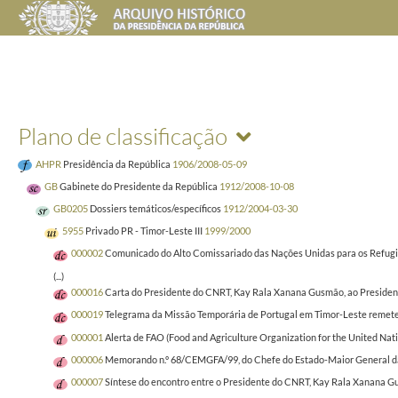
Plano de classificação
AHPR
Presidência da República
1906/2008-05-09
GB
Gabinete do Presidente da República
1912/2008-10-08
GB0205
Dossiers temáticos/específicos
1912/2004-03-30
5955
Privado PR - Timor-Leste III
1999/2000
000002
Comunicado do Alto Comissariado das Nações Unidas para os Refugia
(...)
000016
Carta do Presidente do CNRT, Kay Rala Xanana Gusmão, ao Presidente 
000019
Telegrama da Missão Temporária de Portugal em Timor-Leste remetend
000001
Alerta de FAO (Food and Agriculture Organization for the United Natio
000006
Memorando n.º 68/CEMGFA/99, do Chefe do Estado-Maior General das F
000007
Síntese do encontro entre o Presidente do CNRT, Kay Rala Xanana Gus