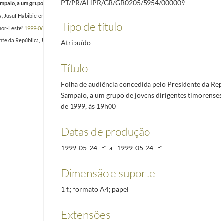
PT/PR/AHPR/GB/GB0205/5954/000009
ampaio, a um grupo de jovens dirigentes timorenses, em 24 de maio de 1999, às 19h00
1999-05
, Jusuf Habibie, em 25 de maio de 1999
1999-05-25/1999-05-25
Tipo de título
mor-Leste"
1999-06-17/1999-06-17
nte da República, Jorge Sampaio, informando que solicitou a França, em nome do Governo Austr
Atribuído
Título
Folha de audiência concedida pelo Presidente da Rep
Sampaio, a um grupo de jovens dirigentes timorense
de 1999, às 19h00
Datas de produção
1999-05-24
a
1999-05-24
Dimensão e suporte
1 f.; formato A4; papel
Extensões