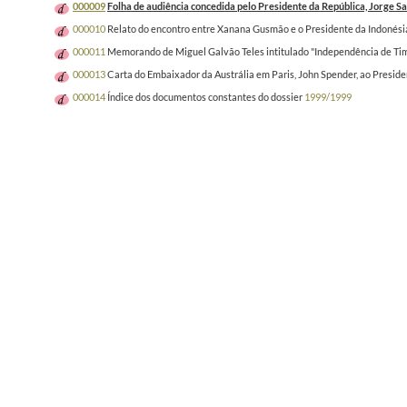
000009
Folha de audiência concedida pelo Presidente da República, Jorge S
000010
Relato do encontro entre Xanana Gusmão e o Presidente da Indonésia
000011
Memorando de Miguel Galvão Teles intitulado "Independência de Ti
000013
Carta do Embaixador da Austrália em Paris, John Spender, ao Preside
000014
Índice dos documentos constantes do dossier
1999/1999