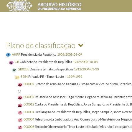
Plano de classificação
AHPR
Presidência da República
1906/2008-05-09
GB
Gabinete do Presidente da República
1912/2008-10-08
GB0205
Dossiers temáticos/específicos
1912/2004-03-30
5954
Privado PR - Timor-Leste II
1999/1999
000002
Síntese de reunião de Xanana Gusmão com o Vice-Ministro Britânico, 
(...)
000007
Relatório do Assessor Tiago Monte-Pegado relativo ao Encontro entre
000012
Carta do Presidente da República, Jorge Sampaio, ao Presidente do 
000001
Declaração do Presidente da República, Jorge Sampaio, sobre a cres
000004
Telegrama da Embaixadora Ana Gomes para o Ministério dos Negócios
000008
Texto do Observatório Timor Leste intitulado "Alas não é exceção" s