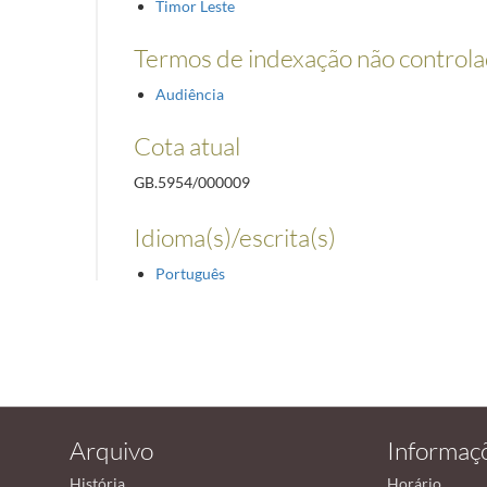
Timor Leste
Termos de indexação não control
Audiência
Cota atual
GB.5954/000009
Idioma(s)/escrita(s)
Português
Arquivo
Informaç
História
Horário