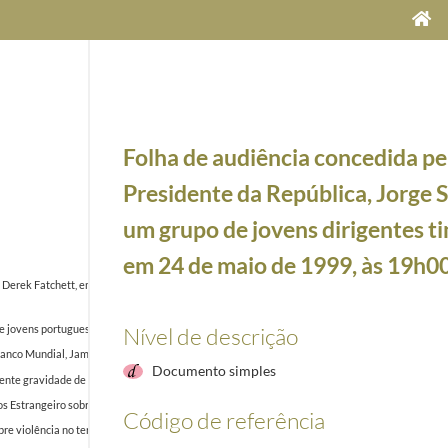
Folha de audiência concedida pe
Presidente da República, Jorge 
um grupo de jovens dirigentes t
em 24 de maio de 1999, às 19h0
Derek Fatchett, em 27 de abril de 1999, sobre o ponto da situação em Timor-Leste e presença 
Nível de descrição
 jovens portugueses e timorenses, realizado em Almada entre 22 e 23 de maio de 1999, onde fo
Banco Mundial, James D. Wolfensohn, enviando relatório sobre os passos que Portugal irá to
Documento simples
cente gravidade de incidentes em Timor-Leste e apelando a uma presença efetiva das Nações U
 Estrangeiro sobre visita a Timor-Leste
1999-03-16/1999-03-16
Código de referência
obre violência no território e recomendando a permanência de observadores internacionais no 