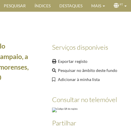
PESQUISAR
ÍNDICES
DESTAQUES
MAIS
PT
lo
Serviços disponíveis
Sampaio, a
Exportar registo
imorenses,
Pesquisar no âmbito deste fundo
0
Adicionar à minha lista
da ONU no território
1999-04-27/1999-04-29
i discutido o apoio de Portugal até ao dia da comsulta e a cooperação com Portugal na saúde
Consultar no telemóvel
mar para apoiar Timor-Leste durante o período de transição, bem como um resumo do mesmo em
nidas no território
1999-04-07/1999-04-07
Partilhar
país
1998-12-11/1998-12-11