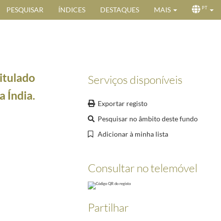
PESQUISAR
ÍNDICES
DESTAQUES
MAIS
PT
itulado
Serviços disponíveis
a Índia.
Exportar registo
Pesquisar no âmbito deste fundo
Adicionar à minha lista
Consultar no telemóvel
Portugal
1998/1998
oto do Aga Khan e uma brochura sobre a atividade da Rede Aga Khan para o Desenvolvimento, e
1/2001-11-11
Partilhar