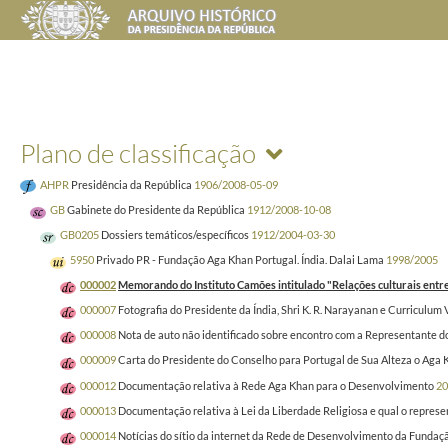
Plano de classificação
AHPR
Presidência da República
1906/2008-05-09
GB
Gabinete do Presidente da República
1912/2008-10-08
GB0205
Dossiers temáticos/específicos
1912/2004-03-30
5950
Privado PR - Fundação Aga Khan Portugal. Índia. Dalai Lama
1998/2005
000002
Memorando do Instituto Camões intitulado "Relações culturais entre 
000007
Fotografia do Presidente da Índia, Shri K. R. Narayanan e Curriculum 
000008
Nota de auto não identificado sobre encontro com a Representante do 
000009
Carta do Presidente do Conselho para Portugal de Sua Alteza o Aga K
000012
Documentação relativa à Rede Aga Khan para o Desenvolvimento
20
000013
Documentação relativa à Lei da Liberdade Religiosa e qual o repres
000014
Notícias do sítio da internet da Rede de Desenvolvimento da Fundaç