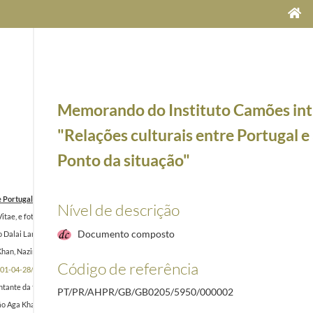
Memorando do Instituto Camões int
"Relações culturais entre Portugal e 
Ponto da situação"
Portugal e a Índia. Ponto da situação"
1998-09-10/1998-09-14
Nível de descrição
Vitae, e fotografia de sua esposa, Usha Narayanan e perfil
1998/1998
Documento composto
Dalai Lama, Kunzang D. Yuthok, em 4 de julho de 2001, relativo à preparação da sua visita a 
han, Nazim Ahmad, ao Chefe da casa Civil, Morais Cabral, enviando em anexo a biografia e f
Código de referência
01-04-28/2001-04-28
entante da tradição muçulmana na composição da futura Comissão de Liberdade Religiosa
200
PT/PR/AHPR/GB/GB0205/5950/000002
ão Aga Khan sobre as suas atividades
2003-09-01/2003-09-01