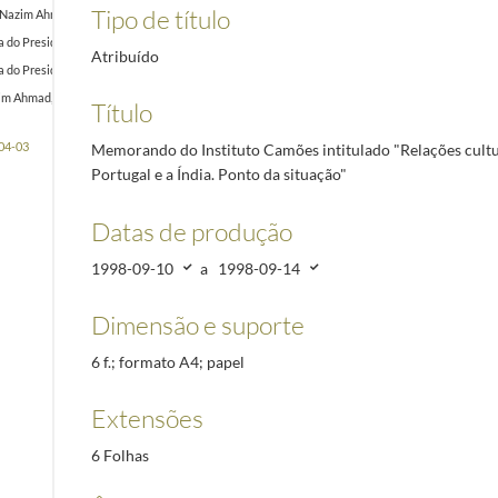
Tipo de título
zim Ahmad, ao Presidente da República, Jorge Sampaio, enviando cópia de carta dirigida ao 
a do Presidente do Conselho Nacional da Fundação Aga Khan, Nazim Ahmad, ao Presidente da
Atribuído
a do Presidente do Conselho Nacional da Fundação Aga Khan, Nazim Ahmad, ao Presidente da 
 Ahmad, à Presidência da República, enviando comunicados de imprensa, e discursos da cerim
Título
04-03
Memorando do Instituto Camões intitulado "Relações cultu
Portugal e a Índia. Ponto da situação"
Datas de produção
1998-09-10
a
1998-09-14
Dimensão e suporte
6 f.; formato A4; papel
Extensões
6 Folhas