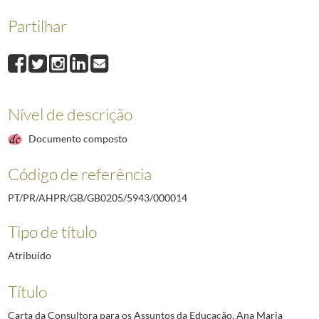
000019
Carta da Assessora para os Assuntos da Educação, Ana Maria Bettenco
Partilhar
000022
Artigo de opinião de Maria José Rau, publicado no jornal "A Capital",
000025
Nota da Assessora para os Assuntos da Educação, Ana Maria Bettencou
000002
Carta da Consultora para os Assuntos da Educação, Ana Maria Bettenc
(...)
000029
Índice dos documentos constantes do dossier
2002/2005
Nível de descrição
Documento composto
Código de referência
PT/PR/AHPR/GB/GB0205/5943/000014
Tipo de título
Atribuído
Título
Carta da Consultora para os Assuntos da Educação, Ana Maria