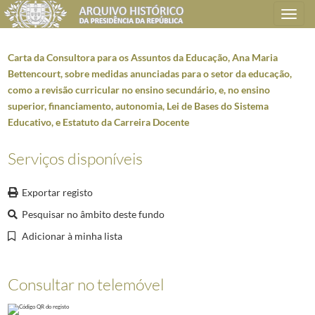
Toggle
navigation
Carta da Consultora para os Assuntos da Educação, Ana Maria
Bettencourt, sobre medidas anunciadas para o setor da educação,
como a revisão curricular no ensino secundário, e, no ensino
Plano de classificação
superior, financiamento, autonomia, Lei de Bases do Sistema
Educativo, e Estatuto da Carreira Docente
AHPR
Presidência da República
1906/2008-05-09
GB
Gabinete do Presidente da República
1912/2008-10-08
Serviços disponíveis
GB0205
Dossiers temáticos/específicos
1912/2004-03-30
5943
Privado PR - Educação (continuação)
2002/2005
Exportar registo
000001
Manifesto para a educação da República, onde se apela ao President
Pesquisar no âmbito deste fundo
000005
Pareceres do Ministro da Ciência e do Ensino Superior, Pedro Lynce de
Adicionar à minha lista
000006
Fax do ISCTE enviando memorando relativo às implicações financei
000010
Nota da Assessoria para os Assuntos da Educação relativa a iniciati
000014
Carta da Consultora para os Assuntos da Educação, Ana Maria Bettenc
Consultar no telemóvel
000015
Carta da Consultora para os Assuntos da Educação, Ana Maria Betten
000017
Ofício do Presidente do Instituto Superior Técnico, Carlos Matos Fer