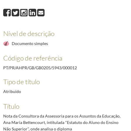
000012
Nota da Consultora da Assessoria para os Assuntos da Educação, Ana
000013
Ofício do Reitor da Universidade Católica Portuguesa, Manuel Braga 
000016
Parecer da Sociedade Portuguesa de Física sobre a proposta de Refo
000018
Documento de reflexão de Fátima Monteiro intitulado "Subsídios par
Nível de descrição
000020
Carta da Assessora para os Assuntos da Educação, Ana Maria Bettenc
000021
Documento de Fernando Medina intitulado "Educação 2020", sobre a 
Documento simples
(...)
000029
Índice dos documentos constantes do dossier
2002/2005
Código de referência
PT/PR/AHPR/GB/GB0205/5943/000012
Tipo de título
Atribuído
Título
Nota da Consultora da Assessoria para os Assuntos da Educação,
Ana Maria Bettencourt, intitulada "Estatuto do Aluno do Ensino
Não Superior", onde analisa o diploma