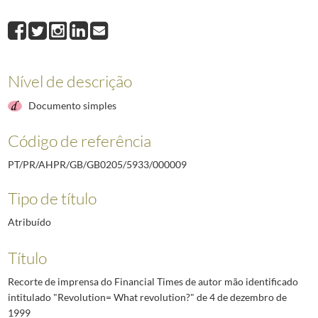
000009
Recorte de imprensa do Financial Times de autor mão identificado i
000012
Índice dos Documentos constantes no dossier
1996/2000
Nível de descrição
Documento simples
Código de referência
PT/PR/AHPR/GB/GB0205/5933/000009
Tipo de título
Atribuído
Título
Recorte de imprensa do Financial Times de autor mão identificado
intitulado "Revolution= What revolution?" de 4 de dezembro de
1999