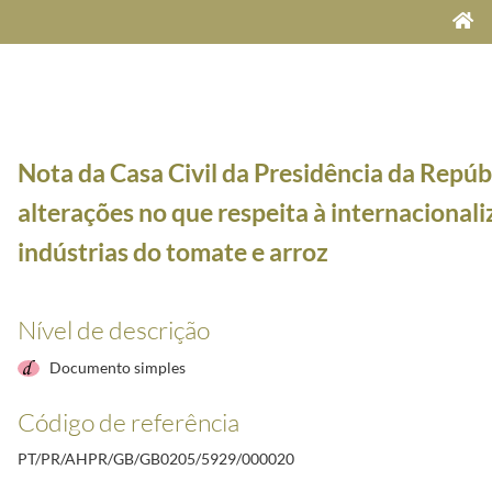
Nota da Casa Civil da Presidência da Repúb
alterações no que respeita à internacionali
indústrias do tomate e arroz
mento Rural e das Pescas ao Chefe de Gabinete do Presidente da República, Jorge Sampaio, re
Nível de descrição
8/99 na área da pecuária, referentes à campanha 97/98
1999/1999
Documento simples
inistrativas. IRC. Inspeção Tributária. Seleção das empresas a fiscalizar. Critérios de rentabi
Código de referência
Jovens Agricultores de Portugal, no Palácio de Belém, a 27 de maio de 1999
1999-05-27/1999
da República, Primeiro-Ministro, Ministro da Agricultura, Presidente da Câmara Municipal de 
PT/PR/AHPR/GB/GB0205/5929/000020
ia recortar las ayudas agrícolas a los que reciben más de 3,3 millones de pesetas", de 6 de dez