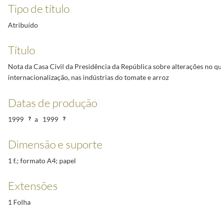
ue respeita à internacionalização, nas indústrias do tomate e arroz
1999/1999
Tipo de título
dimento agrícola em 1999 na zona euro
1999/1999
Atribuído
a inclui IAA e IF - acontecimentos inúmeros surgidos desde setembro p p"
1999/1999
Título
Nota da Casa Civil da Presidência da República sobre alterações no qu
internacionalização, nas indústrias do tomate e arroz
Datas de produção
1999
a
1999
Dimensão e suporte
1 f.; formato A4; papel
Extensões
1 Folha