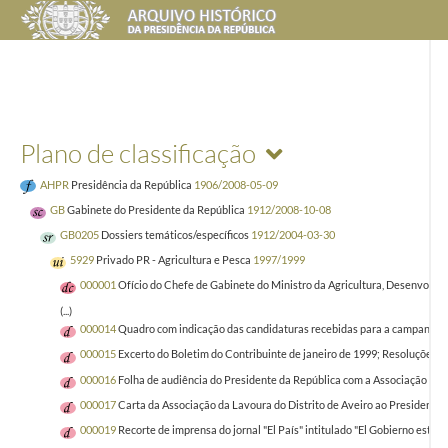
Plano de classificação
AHPR
Presidência da República
1906/2008-05-09
GB
Gabinete do Presidente da República
1912/2008-10-08
GB0205
Dossiers temáticos/específicos
1912/2004-03-30
5929
Privado PR - Agricultura e Pesca
1997/1999
000001
Ofício do Chefe de Gabinete do Ministro da Agricultura, Desenvolvi
(...)
000014
Quadro com indicação das candidaturas recebidas para a campanha 9
000015
Excerto do Boletim do Contribuinte de janeiro de 1999; Resoluções Adm
000016
Folha de audiência do Presidente da República com a Associação dos 
000017
Carta da Associação da Lavoura do Distrito de Aveiro ao Presidente 
000019
Recorte de imprensa do jornal "El País" intitulado "El Gobierno estud