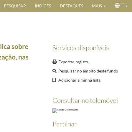
PESQUISAR
ÍNDICES
DESTAQUES
MAIS
PT
lica sobre
Serviços disponíveis
zação, nas
Exportar registo
Pesquisar no âmbito deste fundo
Adicionar à minha lista
metendo em anexo o discurso proferido pelo Ministro Luís Capoulas Santos na Assembleia da R
Consultar no telemóvel
lidade fiscal das empresas e indicadores estatísticos por setor de atividade
1999-01/1999-01
-05-27
Vagos e agricultores, reclamando da forma como os produtores de batata, carne e leite do con
Partilhar
embo de 1999
1999-12-06/1999-12-06