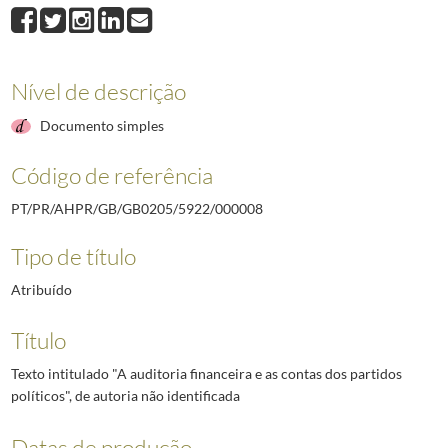
000008
Texto intitulado "A auditoria financeira e as contas dos partidos polít
000009
Email de Paulo Tavares ao Chefe da Casa Civil da Presidência da Rep
000010
Índice dos documentos constantes da pasta
2003/2003
Nível de descrição
Documento simples
Código de referência
PT/PR/AHPR/GB/GB0205/5922/000008
Tipo de título
Atribuído
Título
Texto intitulado "A auditoria financeira e as contas dos partidos
políticos", de autoria não identificada
Datas de produção