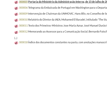
000005
Portaria do Ministério da Administração Interna, de 15 de julho de 
000006
Telegrama da Embaixada de Portugal em Washington para o Departamen
000009
Intervenção de Chairman da UNMOVIC, Hans Blix, no Conselho de Seg
000010
Relatório do Diretor da IAEA, Mohamed El Baradei, intitulado "The St
000011
Texto dos Primeiros-Ministros Jose Maria Aznar, José Manuel Durão B
000012
Memorando ao Assessor para a Comunicação Social, Bernardo Futscher 
(...)
000018
Índice dos documentos constantes na pasta, com anotações manuscrit