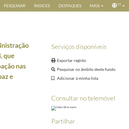
PESQUISAR
ÍNDICES
DESTAQUES
MAIS
PT
inistração
Serviços disponíveis
3, que
Exportar registo
pação nas
Pesquisar no âmbito deste fundo
paz e
Adicionar à minha lista
 14 de fevereiro [de 2003]"
2003-02-14/2003-02-14
e Missão de treino e formação de forças de segurança do Iraque
2004-06-28/2004-09-22
Consultar no telemóvel
tro do Iraque, Barhan Salih, ao Primeiro-Ministro, Pedro Santana Lopes, agradecendo a cont
oso, ao apoiar a intervenção militar
2003-03-10/2003-03-10
Partilhar
 Governo de Espanha e o Primeiro-Ministro do Reino Unido, ao qual se associará o Primeiro-Mi