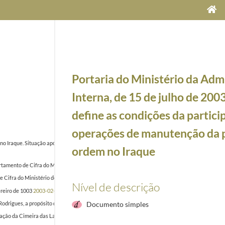
Portaria do Ministério da Adm
Interna, de 15 de julho de 200
define as condições da partici
operações de manutenção da 
o Iraque. Situação após apresentação novo relatório inspetores no Conselho de Segurança dia
ordem no Iraque
mento de Cifra do Ministério dos Negócios Estrangeiros, remetendo documento da NATO sobr
ra do Ministério dos Negócios Estrangeiros, remetendo em anexo cópia do Vice-Primeiro Minis
Nível de descrição
ereiro de 1003
2003-02-17/2003-02-17
odrigues, a propósito da crise no Iraque, criticando a posição do Primeiro-Ministro, Durão Barr
Documento simples
ação da Cimeira das Lajes, entre o Presidente dos Estados Unidos da América, o Presidente do