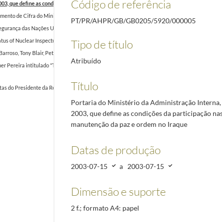
Código de referência
2003, que define as condições da participação nas operações de manutenção da paz e ordem no
to de Cifra do Ministério dos Negócios Estrangeiros relatando almoço com o Diretor da Pol
PT/PR/AHPR/GB/GB0205/5920/000005
urança das Nações Unidas, fazendo uma atualização após inspeções no Iraque sobre a prese
Tipo de título
atus of Nuclear Inspectuons in Iraq", na WorldAtom
2003-01-27/2003-01-27
arroso, Tony Blair, Peter Medgyessi, Leszlek Miller e Anders Fogh Rasmussen, intitulado "Eu
Atribuído
Pereira intitulado "Talking points para a comunicação social", sobre a posição do Presidente
Título
as do Presidente da República, Jorge Sampaio, sobre quais se mantêm e quais serão retirados
Portaria do Ministério da Administração Interna,
2003, que define as condições da participação na
manutenção da paz e ordem no Iraque
Datas de produção
2003-07-15
a
2003-07-15
Dimensão e suporte
2 f.; formato A4: papel