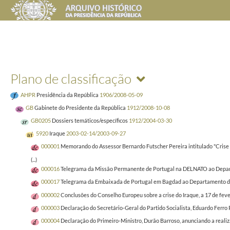
Plano de classificação
AHPR
Presidência da República
1906/2008-05-09
GB
Gabinete do Presidente da República
1912/2008-10-08
GB0205
Dossiers temáticos/específicos
1912/2004-03-30
5920
Iraque
2003-02-14/2003-09-27
000001
Memorando do Assessor Bernardo Futscher Pereira intitulado "Crise n
(...)
000016
Telegrama da Missão Permanente de Portugal na DELNATO ao Departa
000017
Telegrama da Embaixada de Portugal em Bagdad ao Departamento de Cif
000002
Conclusões do Conselho Europeu sobre a crise do Iraque, a 17 de fev
000003
Declaração do Secretário-Geral do Partido Socialista, Eduardo Ferro R
000004
Declaração do Primeiro-Ministro, Durão Barroso, anunciando a realiz