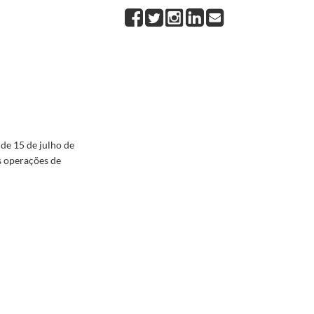
 Iraque
2003-07-15/2003-07-15
icy Planning do Departamento de Estado dos Estados Unidos, Richard Haass, sobre posição da
nça de armas de destruição maciça
2003-01-27/2003-01-27
rope and America must stand united", relativo a intervenção no Iraque e exortando o Conselh
 da República, Jorge Sampaio, relativamente à crise do Iraque
2003-01-30/2003-01-30
2003/2004
 de 15 de julho de
s operações de