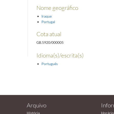
Nome geográfico
Iraque
Portugal
Cota atual
GB.5920/000005
Idioma(s)/escrita(s)
Português
Arquivo
Info
História
Horário