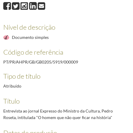
000009
Entrevista ao jornal Expresso do Ministro da Cultura, Pedro Roseta,
000010
Índice dos documentos constantes na pasta
1997/2003
Nível de descrição
Documento simples
Código de referência
PT/PR/AHPR/GB/GB0205/5919/000009
Tipo de título
Atribuído
Título
Entrevista ao jornal Expresso do Ministro da Cultura, Pedro
Roseta, intitulada "O homem que não quer ficar na história"
Datas de produção