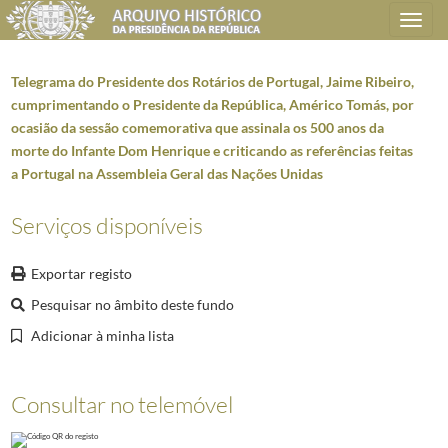
Toggle
navigation
Telegrama do Presidente dos Rotários de Portugal, Jaime Ribeiro,
cumprimentando o Presidente da República, Américo Tomás, por
ocasião da sessão comemorativa que assinala os 500 anos da
Plano de classificação
morte do Infante Dom Henrique e criticando as referências feitas
a Portugal na Assembleia Geral das Nações Unidas
AHPR
Presidência da República
1906/2008-05-09
GB
Gabinete do Presidente da República
1912/2008-10-08
Serviços disponíveis
GB0207
Mensagens de felicitações e condolências
1946-01-02/2005-04-02
0500
Telegramas e ofícios de felicitações ou de condolências
1958-08/1972-12
Exportar registo
001
Telegrama do Presidente do Real Gabinete Português de Leitura do Rio de
Pesquisar no âmbito deste fundo
(...)
001701
Telegrama do Governador Civil de Viseu cumprimentando o President
Adicionar à minha lista
001702
Ofício do Presidente da Diputación Provincial y Procurador en Cort
001703
Ofício do Presidente da Exm.ª Diputación Provincial y Procurador en
Consultar no telemóvel
001704
Telegrama de Alexandre Ribeiro Cunha apresentando cumprimentos ao 
001705
Telegrama da Direção da Banda de Músicos do Pejão apresentando c