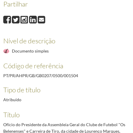
Partilhar
001504
Ofício do Presidente da Assembleia Geral do Clube de Futebol "Os
001505
Ofício do Presidente da Direção do Sindicato Nacional dos Operários
001506
Telegrama do Presidente da Direção da Caixa Sindical de Previdência
001507
Ofício do 1.º Secretário da Casa "Ilha da Madeira", do Rio de Janei
001508
Mensagem do Club Mundial de La Amistad da Escuela Superior n.º 12, em
Nível de descrição
001509
Ofício do Presidente da Direção do Sindicato Nacional dos Operários
(...)
Documento simples
002637
Telegrama do Presidente do Conselho, Marcelo Caetano, ao Presidente 
Código de referência
PT/PR/AHPR/GB/GB0207/0500/001504
Tipo de título
Atribuído
Título
Ofício do Presidente da Assembleia Geral do Clube de Futebol "Os
Belenenses" e Carreira de Tiro, da cidade de Lourenço Marques,