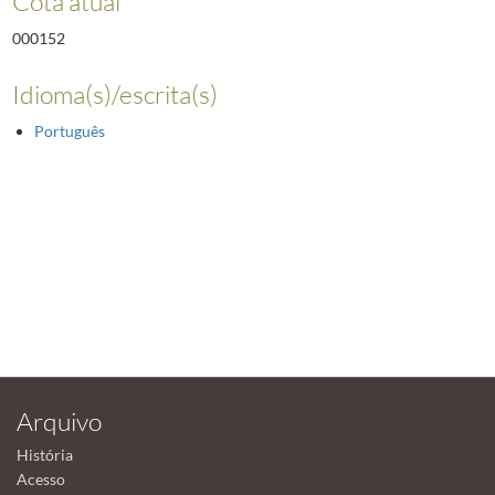
Cota atual
000152
Idioma(s)/escrita(s)
Português
Arquivo
História
Acesso