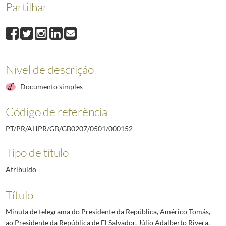
Partilhar
000152
Minuta de telegrama do Presidente da República, Américo Tomás, ao 
000153
Minuta de telegrama do Presidente da República, Américo Tomás, ao 
000154
Minuta de telegrama do Presidente da República, Américo Tomás, ao 
000155
Minuta de telegrama do Presidente da República, Américo Tomás, ao 
000156
Minuta de telegrama do Presidente da República, Américo Tomás, ao 
Nível de descrição
000157
Minuta de telegrama do Presidente da República, Américo Tomás, ao
(...)
Documento simples
000280
Ofício do Chefe de Protocolo do Ministério dos Negócios Estrangeiros
Código de referência
PT/PR/AHPR/GB/GB0207/0501/000152
Tipo de título
Atribuído
Título
Minuta de telegrama do Presidente da República, Américo Tomás,
ao Presidente da República de El Salvador, Júlio Adalberto Rivera,