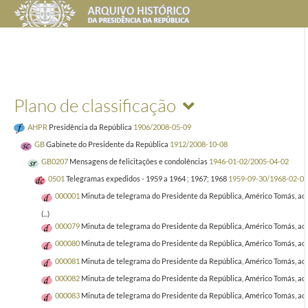
Plano de classificação
AHPR
Presidência da República
1906/2008-05-09
GB
Gabinete do Presidente da República
1912/2008-10-08
GB0207
Mensagens de felicitações e condolências
1946-01-02/2005-04-02
0501
Telegramas expedidos - 1959 a 1964 ; 1967; 1968
1959-09-30/1968-02-01
000001
Minuta de telegrama do Presidente da República, Américo Tomás, ao 
(...)
000079
Minuta de telegrama do Presidente da República, Américo Tomás, ao R
000080
Minuta de telegrama do Presidente da República, Américo Tomás, ao R
000081
Minuta de telegrama do Presidente da República, Américo Tomás, ao P
000082
Minuta de telegrama do Presidente da República, Américo Tomás, ao
000083
Minuta de telegrama do Presidente da República, Américo Tomás, ao R