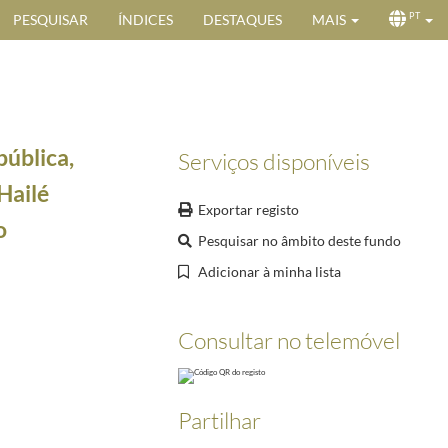
PESQUISAR
ÍNDICES
DESTAQUES
MAIS
PT
pública,
Serviços disponíveis
Hailé
Exportar registo
o
Pesquisar no âmbito deste fundo
Adicionar à minha lista
eiro aniversário de investidura no cargo
1959-09-30/1959-09-30
03/1962-03-03
Consultar no telemóvel
03-11/1962-03-11
 da Irlanda
1962-03-17/1962-03-17
a Nacional do Paquistão
1962-03-23/1962-03-23
Partilhar