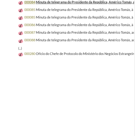
000084
Minuta de telegrama do Presidente da República, Américo Tomás, ao I
000085
Minuta de telegrama do Presidente da República, Américo Tomás, à Ra
000085
Minuta de telegrama do Presidente da República, Américo Tomás, à Ra
000086
Minuta de telegrama do Presidente da República, Américo Tomás, à R
000087
Minuta de telegrama do Presidente da República, Américo Tomás, ao P
000088
Minuta de telegrama do Presidente da República, Américo Tomás, ao R
(...)
000280
Ofício do Chefe de Protocolo do Ministério dos Negócios Estrangeiros