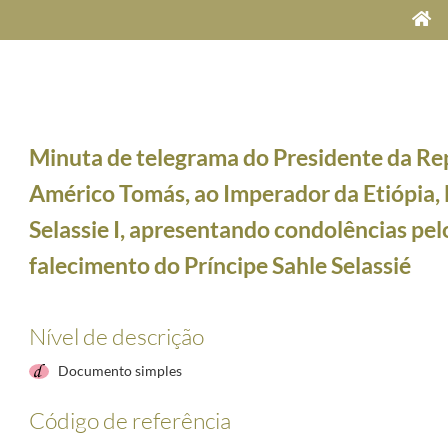
Minuta de telegrama do Presidente da Re
Américo Tomás, ao Imperador da Etiópia, 
Selassie I, apresentando condolências pel
falecimento do Príncipe Sahle Selassié
Chefe de Estado de Espanha, Francisco Franco, cumprimentando-o por ocasião do vigésimo terc
Nível de descrição
ei de Marrocos, Hassan II, felicitando-o por ocasião da Festa Nacional de Marrocos
1962-03-
ei da Dinamarca, Frederico IX, felicitando-o por ocasião do Dia Nacional da Dinamarca
1962-
Documento simples
residente da República da Irlanda, Eamon de Valera, felicitando-o por ocasião do Dia Nacional
 Presidente da República do Paquistão, Mohammed Ayub Khan, felicitando-o por ocasião do Di
Código de referência
ei Paulo da Grécia, felicitando-o por ocasião da Festa Nacional
1962-03-25/1962-03-25