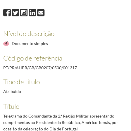
001317
Telegrama do Comandante da 2.ª Região Militar apresentando cumpr
001318
Mensagem do Comandante da 3.ª Região Militar apresentando cumprim
001319
Mensagem do Comandante da 4.ª Região Militar, em Évora, apresenta
001320
Telegrama do Governador Civil de Vila Real apresentando cumprimen
Nível de descrição
001321
Telegrama dos funcionários portugueses ao serviço da Companhia Sh
001322
Telegrama do Presidente da Direção do Grémio Português da Associ
Documento simples
(...)
002637
Telegrama do Presidente do Conselho, Marcelo Caetano, ao Presidente 
Código de referência
PT/PR/AHPR/GB/GB0207/0500/001317
Tipo de título
Atribuído
Título
Telegrama do Comandante da 2.ª Região Militar apresentando
cumprimentos ao Presidente da República, Américo Tomás, por
ocasião da celebração do Dia de Portugal