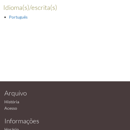
Idioma(s)/escrita(s)
Português
Arquivo
História
Acesso
Informações
Horário