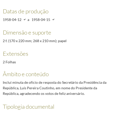
Datas de produção
1958-04-12
a
1958-04-15
Dimensão e suporte
2 f. (170 x 220 mm; 268 x 210 mm); papel
Extensões
2 Folhas
Âmbito e conteúdo
Inclui minuta de ofício de resposta do Secretário da Presidência da
República, Luís Pereira Coutinho, em nome do Presidente da
República, agradecendo os votos de feliz aniversário.
Tipologia documental