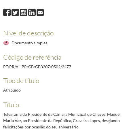
2477
Telegrama do Presidente da Câmara Municipal de Chaves, Manuel Maria 
2478
Telegrama do Governador Civil de Aveiro, Francisco Vale Guimarães, ao 
2479
Telegrama do Presidente da Comissão Executiva da União Nacional, Cost
2480
Telegrama de Governador não identificado ao Presidente da República, C
Nível de descrição
2481
Telegrama do pessoal do Palácio [da Cidadela] de Cascais ao Presidente
2482
Telegrama do Governador da Praia - Cabo Verde ao Presidente da Repúbl
Documento simples
(...)
2492
Telegrama do Governador Militar Interino da Madeira ao Chefe da Casa M
Código de referência
PT/PR/AHPR/GB/GB0207/0502/2477
Tipo de título
Atribuído
Título
Telegrama do Presidente da Câmara Municipal de Chaves, Manuel
Maria Vaz, ao Presidente da República, Craveiro Lopes, desejando
felicitações por ocasião do seu aniversário