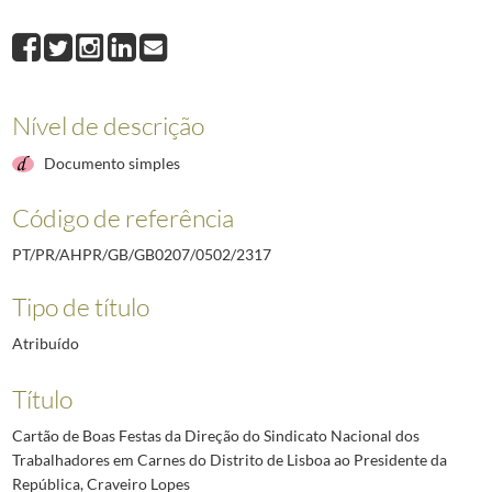
2317
Cartão de Boas Festas da Direção do Sindicato Nacional dos Trabalhad
2318
Cartão de Boas Festas do Sindicato Nacional dos Operários da Construç
2319
Cartão de Boas Festas da Direção do Sindicato Nacional dos Profissiona
2320
Cartão de Boas Festas da da Liga dos Bombeiros Portugueses ao Presid
Nível de descrição
2321
Cartão de Boas Festas da Sociedade Banda Republicana Marcial Nabant
2322
Telegrama de Boas Festas da Mútua de Pescadores ao Presidente da Re
Documento simples
(...)
2492
Telegrama do Governador Militar Interino da Madeira ao Chefe da Casa M
Código de referência
PT/PR/AHPR/GB/GB0207/0502/2317
Tipo de título
Atribuído
Título
Cartão de Boas Festas da Direção do Sindicato Nacional dos
Trabalhadores em Carnes do Distrito de Lisboa ao Presidente da
República, Craveiro Lopes