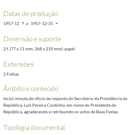
Datas de produção
1957-12
a
1957-12-31
Dimensão e suporte
2 f. (77 x 11 mm; 268 x 210 mm); papel
Extensões
2 Folhas
Âmbito e conteúdo
Inclui minuta de ofício de resposta do Secretário da Presidência da
República, Luís Pereira Coutinho, em nome do Presidente da
República, agradecendo e retribuindo os votos de Boas Festas.
Tipologia documental