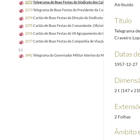
2272
Telegrama de Boas Festas do Sindicato dos Caixeiros do Distrito de Se
Atribuído
2273
Telegrama de Boas Festas do Presidente da Comissão Diretiva da Feder
2274
Cartão de Boas Festas da Direção do Sindicato Nacional dos Ferroviário
Título
2275
Cartão de Boas Festas do Comandante, Oficiais e Praças do Batalhão 1
Telegrama de 
2276
Cartão de Boas Festas do VII Agrupamento do Corpo Nacional de Escuta
Craveiro Lop
2277
Cartão de Boas Festas da Companhia de Viação de Sernache, Lda. de C
(...)
Datas d
2492
Telegrama do Governador Militar Interino da Madeira ao Chefe da Casa M
1957-12-27
Dimensã
2 f. (147 x 
Extensõ
2 Folhas
Âmbito 