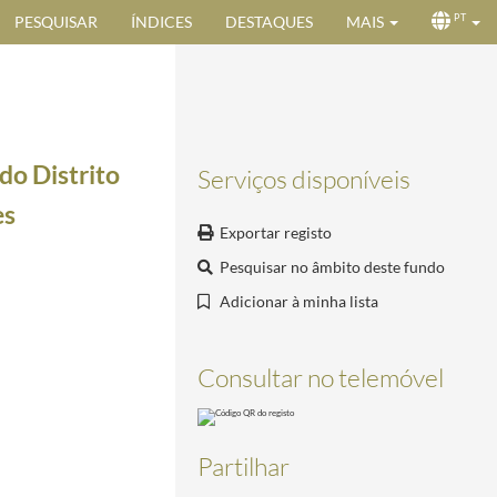
PESQUISAR
ÍNDICES
DESTAQUES
MAIS
PT
do Distrito
Serviços disponíveis
es
Exportar registo
Pesquisar no âmbito deste fundo
Adicionar à minha lista
Presidente da República, Craveiro Lopes, desejando Feliz Ano Novo
1952-12-30/1953-01-02
957-12-30
Consultar no telemóvel
12-30
ca, Craveiro Lopes
1957-12/1957-12-30
Partilhar