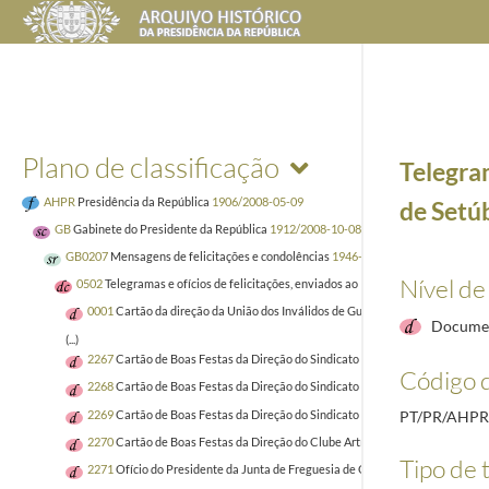
Plano de classificação
Telegram
AHPR
Presidência da República
1906/2008-05-09
de Setú
GB
Gabinete do Presidente da República
1912/2008-10-08
GB0207
Mensagens de felicitações e condolências
1946-01-02/2005-04-02
Nível de
0502
Telegramas e ofícios de felicitações, enviados ao Presidente da República
0001
Cartão da direção da União dos Inválidos de Guerra, telegramas do pre
Documen
(...)
2267
Cartão de Boas Festas da Direção do Sindicato Nacional dos Operários d
Código d
2268
Cartão de Boas Festas da Direção do Sindicato Nacional dos Operários 
2269
Cartão de Boas Festas da Direção do Sindicato Nacional dos Operários d
PT/PR/AHPR
2270
Cartão de Boas Festas da Direção do Clube Artístico Musical de Venda
Tipo de t
2271
Ofício do Presidente da Junta de Freguesia de Olhão, João Carlos da Cr