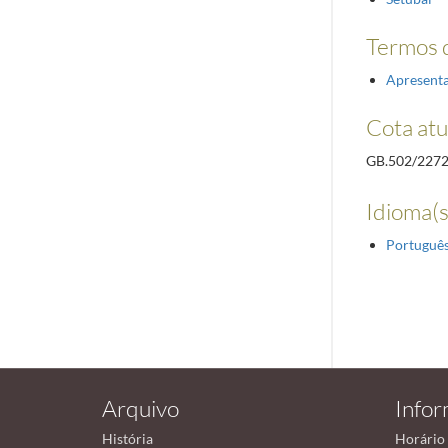
Termos d
Apresent
Cota atu
GB.502/227
Idioma(s
Portuguê
Arquivo
Info
História
Horário