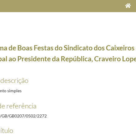
a de Boas Festas do Sindicato dos Caixeiros 
bal ao Presidente da República, Craveiro Lop
 descrição
, Craveiro Lopes
1952-12-29/1958-04-18
sidente da Câmara Municipal de Penamacor e da direção da Casa do Povo de Santa Eulália ao 
to simples
a Indústria Têxtil do Distrito de Lisboa ao Presidente da República, Craveiro Lopes
1957-12/1
e referência
Metalúrgicos do Distrito do Porto ao Presidente da República, Craveiro Lopes
1957-12/1957-
a Indústria de Fósforos e Ofícios Correlativos do Distrito de Aveiro ao Presidente da Repúbli
/GB/GB0207/0502/2272
s Novas ao Presidente da República, Craveiro Lopes
1957-12/1957-12-30
ítulo
uz, ao Presidente da República, Craveiro Lopes, desejando Festas felizes
1957-12/1957-12-30