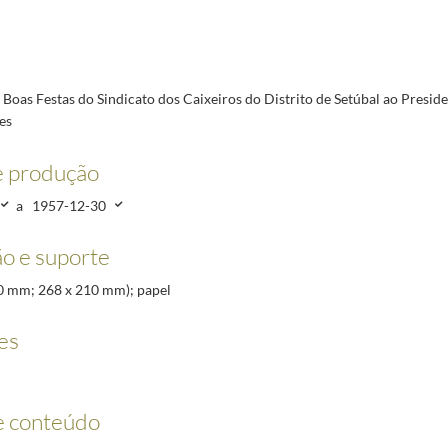
túbal ao Presidente da República, Craveiro Lopes
1957-12-27/1957-12-30
ação Nacional dos Sindicatos de Cerâmica, António de Sousa, ao Presidente da República, Cr
s do Norte de Portugal (Pessoal de Oficinas e Armazéns Gerais) ao Presidente da República, 
3 da Legião Portuguesa ao Presidente da República, Craveiro Lopes
1957-12/1957-12-30
Boas Festas do Sindicato dos Caixeiros do Distrito de Setúbal ao Preside
s de Ermesinde ao Presidente da República, Craveiro Lopes
1957-12/1957-12-30
es
ernache do Bonjardim ao Presidente da República, Craveiro Lopes
1957-12/1957-12-30
e produção
ilitar da Presidência da República, felicitando o Presidente da República, Craveiro Lopes, p
a
1957-12-30
o e suporte
210 mm; 268 x 210 mm); papel
es
e conteúdo