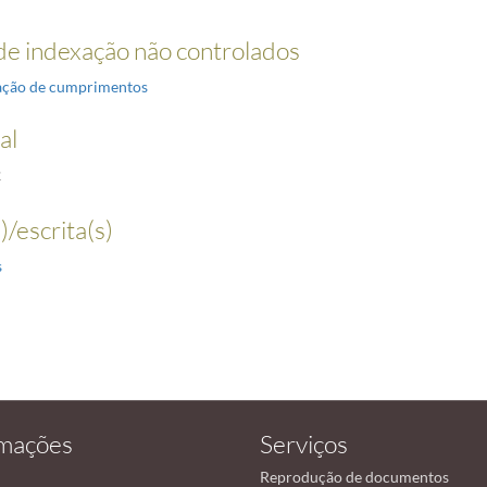
e indexação não controlados
ação de cumprimentos
al
2
)/escrita(s)
s
rmações
Serviços
Reprodução de documentos