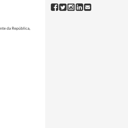
aveiro Lopes
1957-12-24/1957-12-30
Craveiro Lopes
1957-12/1957-12-30
nte da República,
or ocasião do seu aniversário
1958-04-12/1958-04-12