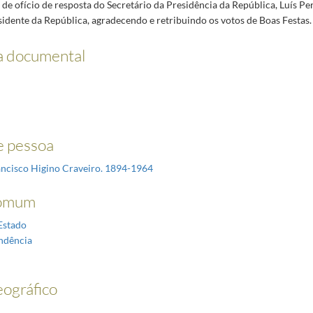
 de ofício de resposta do Secretário da Presidência da República, Luís P
idente da República, agradecendo e retribuindo os votos de Boas Festas.
a documental
 pessoa
ancisco Higino Craveiro. 1894-1964
omum
Estado
ndência
ográfico