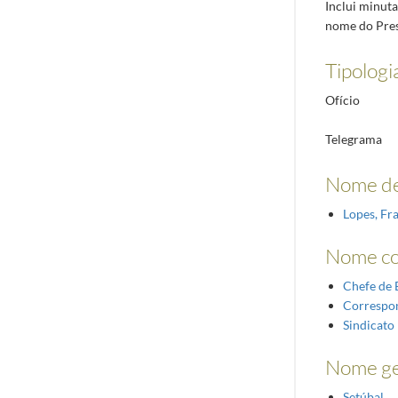
Inclui minuta
nome do Pres
Tipologi
Ofício
Telegrama
Nome de
Lopes, Fr
Nome c
Chefe de 
Correspo
Sindicato
Nome ge
Setúbal