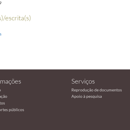
9
)/escrita(s)
s
rmações
Serviços
o
Reprodução de documentos
ação
Apoio à pesquisa
tos
rtes públicos