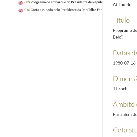
009
Programa de embarque do Presidente da República Federal da Alemanha
Atribuído
010
Carta assinada pelo Presidente da República Federal da Alemanha, Karl C
Título
Programa de
Belo".
Datas d
1980-07-16
Dimensã
1 broch.
Âmbito 
Para além do
Cota atu