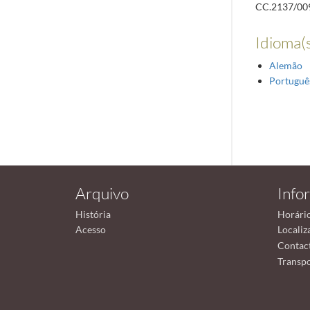
CC.2137/00
Idioma(s
Alemão
Portuguê
Arquivo
Info
História
Horári
Acesso
Localiz
Contac
Transpo