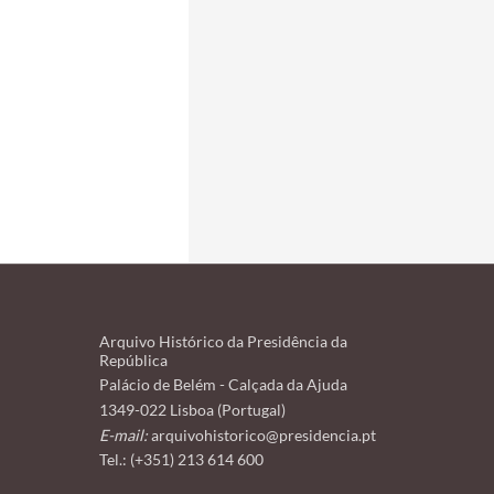
Arquivo Histórico da Presidência da
República
Palácio de Belém - Calçada da Ajuda
1349-022 Lisboa (Portugal)
E-mail:
arquivohistorico@presidencia.pt
Tel.: (+351) 213 614 600