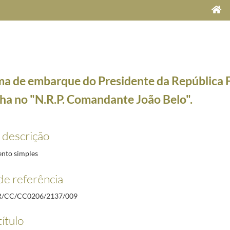
a de embarque do Presidente da República F
a no "N.R.P. Comandante João Belo".
19
 descrição
rstens e Senhora, entre 14 e 17 de julho de 1980
1980-07-07/1980-07-25
emanha Karl Carstens e Senhora.
1980-07-14/1980-07-14
nto simples
arl Carstens, por ocasião dos brindes durante o jantar oferecido ao Presidente da República 
de referência
 do Presidente da República Federal da Alemanha Karl Carstens, por ocasião do jantar no Palá
es, no banquete em honra do Presidente da República Federal da Alemanha, Karl Carstens, por 
R/CC/CC0206/2137/009
rl Carstens, por ocasião do banquete oferecido pelo Presidente da República de Portugal Rama
título
 Alemanha, Karl Carstens, por ocasião da concessão do título de "Doutor Honoris Causa" pela 