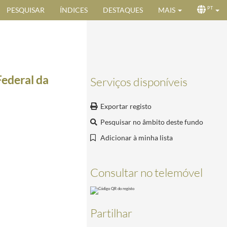
PESQUISAR
ÍNDICES
DESTAQUES
MAIS
PT
ederal da
Serviços disponíveis
Exportar registo
Pesquisar no âmbito deste fundo
Adicionar à minha lista
de Portugal Ramalho Eanes, no Palácio de Queluz,em 15 de julho de 1980.
1980-07-15/1980-07
Consultar no telemóvel
cio da Ajuda, em 14 de julho de 1980.
1980-07-14/1980-07-14
ocasião da sua visita a Portugal.
1980-07-07/1980-07-07
lho Eanes, no Palácio da Ajuda, em 14 de julho de 1980.
1980-07-14/1980-07-14
Partilhar
Universidade de Coimbra.
1980-07-17/1980-07-17