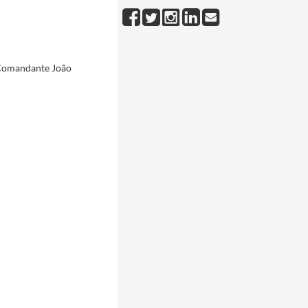
recebido durante a sua visita a Portugal.
1980-07-25/1980-07-25
 Comandante João