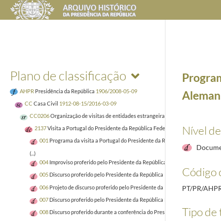
Plano de classificação
Program
AHPR
Presidência da República
1906/2008-05-09
Alemanh
CC
Casa Civil
1912-08-15/2016-03-09
CC0206
Organização de visitas de entidades estrangeiras
1929-10-02/2005-12-
Nível de
2137
Visita a Portugal do Presidente da República Federal da Alemanha Karl Ca
001
Programa da visita a Portugal do Presidente da República Federal da Al
Docume
(...)
004
Improviso proferido pelo Presidente da República Federal da Alemanha, K
Código 
005
Discurso proferido pelo Presidente da República Ramalho Eanes, em honra
006
Projeto de discurso proferido pelo Presidente da República, Ramalho Ean
PT/PR/AHP
007
Discurso proferido pelo Presidente da República Federal da Alemanha, Ka
Tipo de 
008
Discurso proferido durante a conferência do Presidente da República da