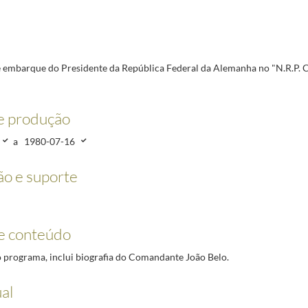
 no "N.R.P. Comandante João Belo".
1980-07-16/1980-07-16
arstens, e dirigida ao Presidente da República, Ramalho Eanes, agradecendo a forma como foi 
 embarque do Presidente da República Federal da Alemanha no "N.R.P.
e produção
a
1980-07-16
o e suporte
e conteúdo
 programa, inclui biografia do Comandante João Belo.
al