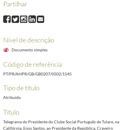
Partilhar
1545
Telegrama do Presidente do Clube Social Português de Tulare, na Calif
1546
Carta do Professor de Chinchinin-Salsete em Goa, Leboino Mendes, ao 
1547
Ofício do Presidente da Câmara de Freixo de Espada à Cinta, Augusto Jú
1548
Ofício do Secretário Permanente do Sínodo da Igreja Evangélica Presb
1549
Telegrama do Reitor da Universidade de Coimbra, Maximino Correia, ao
Nível de descrição
1550
Telegrama do Presidente da Comissão Concelhia de Lamego de Propagand
(...)
Documento simples
2492
Telegrama do Governador Militar Interino da Madeira ao Chefe da Casa M
Código de referência
PT/PR/AHPR/GB/GB0207/0502/1545
Tipo de título
Atribuído
Título
Telegrama do Presidente do Clube Social Português de Tulare, na
Califórnia, Enos Santos, ao Presidente da República, Craveiro