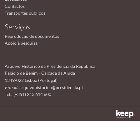
Contactos
Transportes públicos
Serviços
Reprodução de documentos
Apoio à pesquisa
Arquivo Histórico da Presidência da República
Palácio de Belém - Calçada da Ajuda
1349-022 Lisboa (Portugal)
E-mail:
arquivohistorico@presidencia.pt
Tel.: (+351) 213 614 600
Este sítio utiliza cookies para tornar a sua utilização mais agradável.
Ao continuar a utilizá-lo reconhece e aceita a nossa
política de cookies