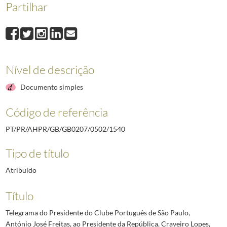
Partilhar
1540
Telegrama do Presidente do Clube Português de São Paulo, António Jo
1541
Telegrama do Presidente da Comissão do IV Centenário de São Paulo, G
1542
Telegrama do Vice-Reitor da Universidade de Coimbra, Carlos Moreira, 
1543
Ofício do Chefe de Gabinete do Ministro do Ultramar ao Secretário da 
1544
Telegrama do Presidente da Câmara Municipal de Guimarães e deputado
Nível de descrição
1545
Telegrama do Presidente do Clube Social Português de Tulare, na Calif
(...)
Documento simples
2492
Telegrama do Governador Militar Interino da Madeira ao Chefe da Casa M
Código de referência
PT/PR/AHPR/GB/GB0207/0502/1540
Tipo de título
Atribuído
Título
Telegrama do Presidente do Clube Português de São Paulo,
António José Freitas, ao Presidente da República, Craveiro Lopes,