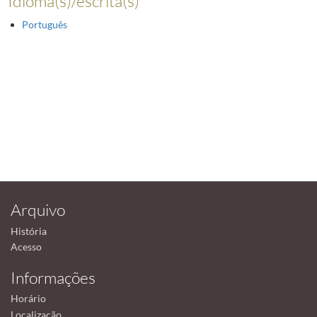
Idioma(s)/escrita(s)
Português
Arquivo
História
Acesso
Informações
Horário
Localização