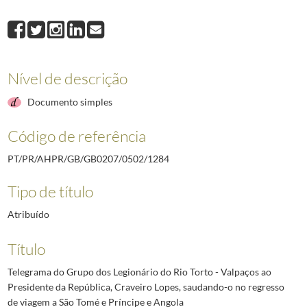
1284
Telegrama do Grupo dos Legionário do Rio Torto - Valpaços ao Preside
1285
Telegrama do Presidente da Comissão Municipal de Assistência de Mour
1286
Telegrama do Presidente da Câmara dos Despachantes Oficiais da Secção
1287
Telegrama do Presidente da Direção da Cooperativa da Lourinhã, José 
Nível de descrição
1288
Telegrama do Provedor da Misericórdia da Lourinhã, José Palma Almeid
1289
Telegrama do Gerente da Casa Palma de Almeida na Lourinhã, José Palm
Documento simples
(...)
2492
Telegrama do Governador Militar Interino da Madeira ao Chefe da Casa M
Código de referência
PT/PR/AHPR/GB/GB0207/0502/1284
Tipo de título
Atribuído
Título
Telegrama do Grupo dos Legionário do Rio Torto - Valpaços ao
Presidente da República, Craveiro Lopes, saudando-o no regresso
de viagem a São Tomé e Príncipe e Angola