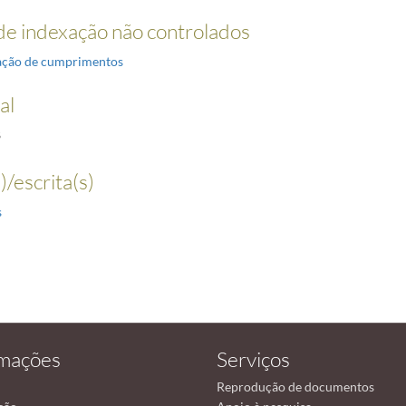
e indexação não controlados
ação de cumprimentos
al
8
)/escrita(s)
s
rmações
Serviços
Reprodução de documentos