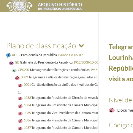
Plano de classificação
Telegra
AHPR
Presidência da República
1906/2008-05-09
Lourinh
GB
Gabinete do Presidente da República
1912/2008-10-08
Repúbli
GB0207
Mensagens de felicitações e condolências
1946-01-02/2005-04-02
visita a
0502
Telegramas e ofícios de felicitações, enviados ao Presidente da República
0001
Cartão da direção da União dos Inválidos de Guerra, telegramas do pre
(...)
Nível de
1083
Telegrama do Presidente da Direção da Associação Industrial Portuense
1084
Telegrama do Presidente da Câmara Municipal de Moncorvo ao Presiden
Documen
1085
Telegrama do Vice-Presidente da Câmara Municipal de Vinhais ao Presi
1086
Telegrama do Presidente da Câmara Municipal de Alijó, José Rufino, ao
Código d
1087
Telegrama do Presidente da Câmara Municipal de Macedo de Cavaleiros