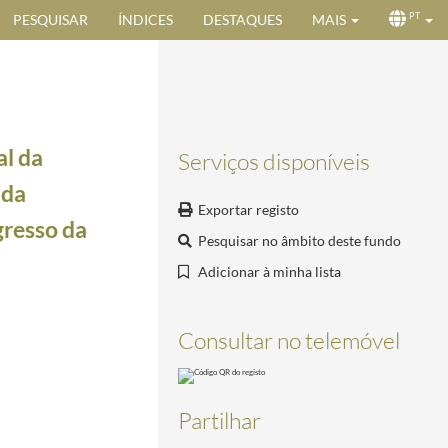
PESQUISAR
ÍNDICES
DESTAQUES
MAIS
PT
al da
Serviços disponíveis
 da
Exportar registo
gresso da
Pesquisar no âmbito deste fundo
Adicionar à minha lista
Presidente da República, Craveiro Lopes, desejando Feliz Ano Novo
1952-12-30/1953-01-02
 visita ao ultramar
1954-07-03/1954-07-09
Consultar no telemóvel
07-03/1954-07-09
4-07-03/1954-07-09
1954-07-03/1954-07-09
Partilhar
ramar
1954-07-03/1954-07-09