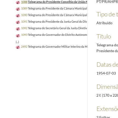
PT/PR/AHPR
1088
Telegrama do Presidente Concelhio da União Nacional da Lourinhã, Má
1089
Telegrama do Presidente da Câmara Municipal de S. João da Madeira, Re
Tipo de t
1090
Telegrama do Presidente da Câmara Municipal de Leiria, Magalhães Pes
1091
Telegrama do Presidente da Junta Geral do Distrito de Angra do Heroís
Atribuído
1092
Telegrama do Secretário Geral da Junta Diretiva Amigos de Olivença ao
Título
1093
Telegrama do Governador do Distrito Autónomo da Horta ao Presidente 
(...)
Telegrama do
2492
Telegrama do Governador Militar Interino da Madeira ao Chefe da Casa M
Presidente d
Datas d
1954-07-03
Dimensã
2 f. (170 x 
Extensõ
2 Folhas