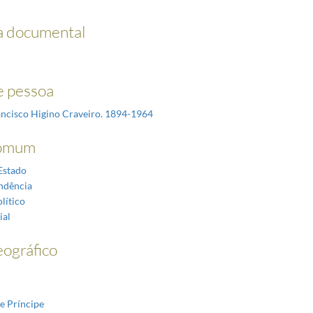
a documental
 pessoa
ancisco Higino Craveiro. 1894-1964
omum
Estado
ndência
lítico
ial
ográfico
e Príncipe