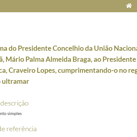
ma do Presidente Concelhio da União Nacion
ã, Mário Palma Almeida Braga, ao Presidente
ca, Craveiro Lopes, cumprimentando-o no re
o ultramar
, Craveiro Lopes
1952-12-29/1958-04-18
sidente da Câmara Municipal de Penamacor e da direção da Casa do Povo de Santa Eulália ao 
 descrição
, Mário Borges, ao Presidente da República, Craveiro Lopes, cumprimentando-o no regresso da
te da República, Craveiro Lopes, cumprimentando-o no regresso da visita ao ultramar
1954-
to simples
dente da República, Craveiro Lopes, cumprimentando-o no regresso da visita ao ultramar
195
 Presidente da República, Craveiro Lopes, cumprimentando-o no regresso da visita ao ultramar
e referência
 ao Presidente da República, Craveiro Lopes, cumprimentando-o no regresso da visita ao ult