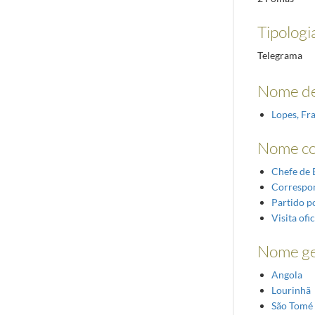
Tipologi
Telegrama
Nome de
Lopes, Fr
Nome c
Chefe de 
Correspo
Partido po
Visita ofic
Nome ge
Angola
Lourinhã
São Tomé 