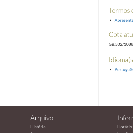
Termos d
Apresent
Cota atu
GB.502/108
Idioma(s
Portuguê
Arquivo
Info
História
Horário