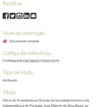
Partilhar
1074
Ofício do Presidente da Direção da Sociedade Histórica da Independênc
1075
Telegrama do Presidente da Comissão Distrital da União Nacional de Br
1076
Telegrama do Presidente da Câmara Municipal do Mogadouro ao Preside
1077
Telegrama do Presidente da Câmara Municipal de Tomar, Fernando Olive
1078
Telegrama do Presidente da Câmara Municipal de Almada ao Presidente 
Nível de descrição
1079
Telegrama do Presidente da Câmara Municipal de Alfandega da Fé, Antón
(...)
Documento simples
2492
Telegrama do Governador Militar Interino da Madeira ao Chefe da Casa M
Código de referência
PT/PR/AHPR/GB/GB0207/0502/1074
Tipo de título
Atribuído
Título
Ofício do Presidente da Direção da Sociedade Histórica da
Independência de Portugal, José Alberto da Silva Basto, ao