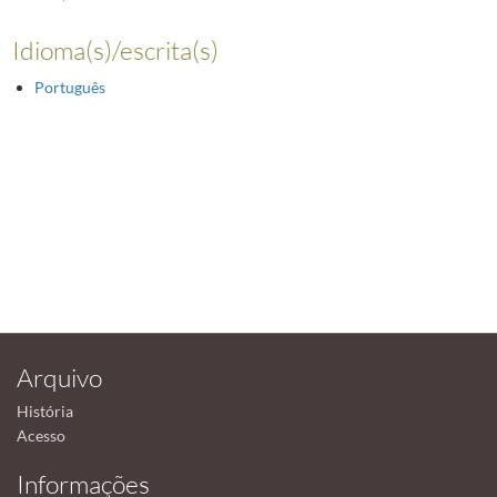
Idioma(s)/escrita(s)
Português
Arquivo
História
Acesso
Informações