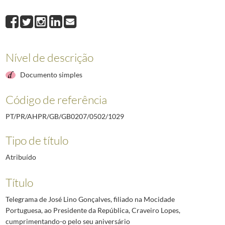
1029
Telegrama de José Lino Gonçalves, filiado na Mocidade Portuguesa, ao
1030
Telegrama do Cardeal Patriarca de Lisboa, D. Manuel Cerejeira, ao Pre
1031
Telegrama do Presidente da Junta de Freguesia de Alcântara, Botelho M
1032
Telegrama do Presidente da Comissão da União Nacional da Freguesia d
Nível de descrição
1033
Telegrama do Presidente da Direção do Sindicato Nacional dos Eletrici
1034
Telegrama do Administrador da Imprensa Nacional de Lisboa, António G
Documento simples
(...)
2492
Telegrama do Governador Militar Interino da Madeira ao Chefe da Casa M
Código de referência
PT/PR/AHPR/GB/GB0207/0502/1029
Tipo de título
Atribuído
Título
Telegrama de José Lino Gonçalves, filiado na Mocidade
Portuguesa, ao Presidente da República, Craveiro Lopes,
cumprimentando-o pelo seu aniversário