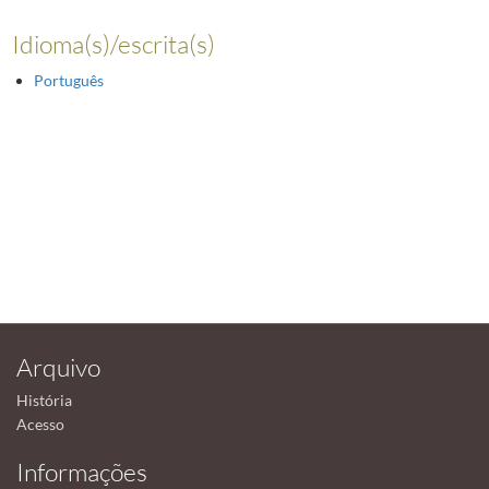
Idioma(s)/escrita(s)
Português
Arquivo
História
Acesso
Informações