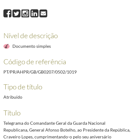
1019
Telegrama do Comandante Geral da Guarda Nacional Republicana, Gene
1020
Telegrama do Presidente da Câmara Municipal de Tábua, José Corte Rea
1021
Telegrama do Presidente da Direção da Associação de Socorros Mútuos
1022
Telegrama do Presidente da Direção do Grémio dos Industriais de Fabri
Nível de descrição
1023
Telegrama do Presidente da Direção da Federação das Sociedades de Ed
1024
Telegrama do Presidente da Direção da Federação dos Sindicatos de Ti
Documento simples
(...)
2492
Telegrama do Governador Militar Interino da Madeira ao Chefe da Casa M
Código de referência
PT/PR/AHPR/GB/GB0207/0502/1019
Tipo de título
Atribuído
Título
Telegrama do Comandante Geral da Guarda Nacional
Republicana, General Afonso Botelho, ao Presidente da República,
Craveiro Lopes, cumprimentando-o pelo seu aniversário