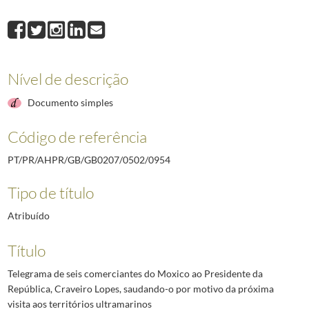
0954
Telegrama de seis comerciantes do Moxico ao Presidente da República,
0955
Telegrama do Presidente do Rotary Club do Porto ao Presidente da Repú
0956
Telegrama da Associação Comercial do Bié ao Presidente da República, 
0957
Ofício do Chefe de Gabinete do Ministro do Ultramar ao Secretário da 
Nível de descrição
0958
Ofício do Secretário-Geral da Comissão Central da União Nacional ao S
0959
Telegrama dos instrutores e finalistas do Curso de Oficiais da milícia
Documento simples
(...)
2492
Telegrama do Governador Militar Interino da Madeira ao Chefe da Casa M
Código de referência
PT/PR/AHPR/GB/GB0207/0502/0954
Tipo de título
Atribuído
Título
Telegrama de seis comerciantes do Moxico ao Presidente da
República, Craveiro Lopes, saudando-o por motivo da próxima
visita aos territórios ultramarinos