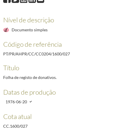
027
Folha de registo de donativos.
1976-06-20
028
Apresentação dos resultados da sondagem realizada entre 30 de abril e 
029
Discurso da formalização da candidatura do General Ramalho Eanes.
197
Nível de descrição
Documento simples
Código de referência
PT/PR/AHPR/CC/CC0204/1600/027
Título
Folha de registo de donativos.
Datas de produção
1976-06-20
Cota atual
CC.1600/027