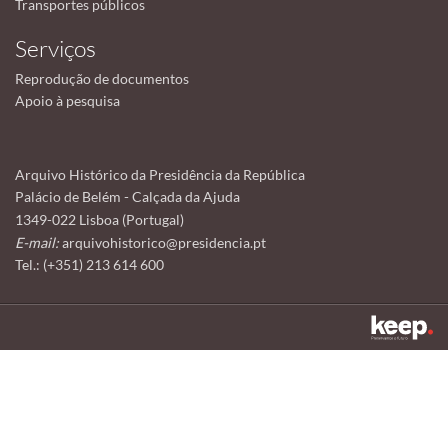
Transportes públicos
Serviços
Reprodução de documentos
Apoio à pesquisa
Arquivo Histórico da Presidência da República
Palácio de Belém - Calçada da Ajuda
1349-022 Lisboa (Portugal)
E-mail:
arquivohistorico@presidencia.pt
Tel.: (+351) 213 614 600
Este sítio utiliza cookies para tornar a sua utilização mais agradável.
Ao continuar a utilizá-lo reconhece e aceita a nossa
política de cookies
Aceitar