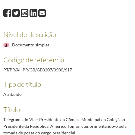
617
Telegrama do Vice-Presidente da Câmara Municipal da Golegã ao Presi
618
Telegrama do Presidente da Câmara Municipal de Vila Franca de Xira, S
619
Telegrama da Direção da Câmara de Despachantes Oficiais ao Presidente
620
Telegrama da Direção da Caixa Sindical de Previdência do Comércio e Ex
Nível de descrição
621
Cartão da Direção da revista Defesa Nacional ao Presidente da Repúblic
622
Telegrama do Presidente da República da Indonésia, Sukarno, ao Presiden
Documento simples
(...)
002637
Telegrama do Presidente do Conselho, Marcelo Caetano, ao Presidente 
Código de referência
PT/PR/AHPR/GB/GB0207/0500/617
Tipo de título
Atribuído
Título
Telegrama do Vice-Presidente da Câmara Municipal da Golegã ao
Presidente da República, Américo Tomás, cumprimentando-o pela
tomada de posse do cargo presidencial