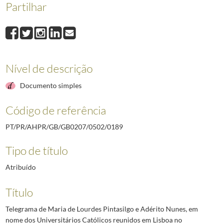
Partilhar
0189
Telegrama de Maria de Lourdes Pintasilgo e Adérito Nunes, em nome do
0190
Telegrama do presidente da Câmara Municipal de Coimbra, Correia Cardos
0191
Telegrama do governador geral da província de Moçambique, dirigido ao 
0192
Ofício do presidente da Federação Portuguesa de Patinagem, José Luís d
0193
Telegrama do encarregado de negócios do Canadá, Lawrence Moore Cosgro
Nível de descrição
0194
Ofício do chefe de gabinete do ministro do Ultramar, dirigido ao Presid
(...)
Documento simples
2492
Telegrama do Governador Militar Interino da Madeira ao Chefe da Casa M
Código de referência
PT/PR/AHPR/GB/GB0207/0502/0189
Tipo de título
Atribuído
Título
Telegrama de Maria de Lourdes Pintasilgo e Adérito Nunes, em
nome dos Universitários Católicos reunidos em Lisboa no