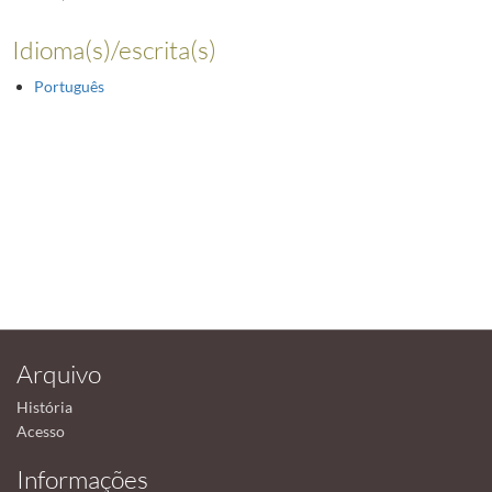
Idioma(s)/escrita(s)
Português
Arquivo
História
Acesso
Informações