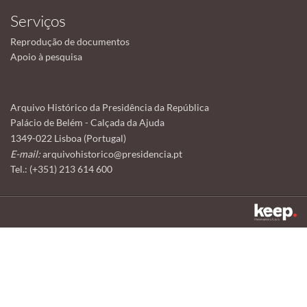
Serviços
Reprodução de documentos
Apoio à pesquisa
Arquivo Histórico da Presidência da República
Palácio de Belém - Calçada da Ajuda
1349-022 Lisboa (Portugal)
E-mail:
arquivohistorico@presidencia.pt
Tel.: (+351) 213 614 600
Este sítio utiliza cookies para tornar a sua utilização mais agradável.
Ao continuar a utilizá-lo reconhece e aceita a nossa
política de cookies
Aceitar