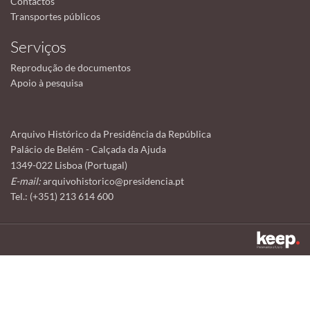
Contactos
Transportes públicos
Serviços
Reprodução de documentos
Apoio à pesquisa
Arquivo Histórico da Presidência da República
Palácio de Belém - Calçada da Ajuda
1349-022 Lisboa (Portugal)
E-mail:
arquivohistorico@presidencia.pt
Tel.: (+351) 213 614 600
Este sítio utiliza cookies para tornar a sua utilização mais agradável.
Ao continuar a utilizá-lo reconhece e aceita a nossa
política de cookies